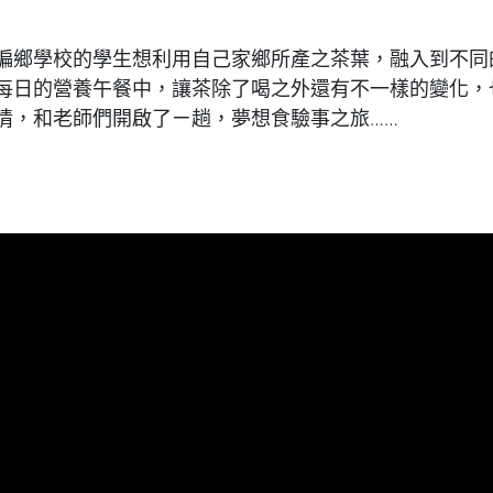
偏鄉學校的學生想利用自己家鄉所產之茶葉，融入到不同
每日的營養午餐中，讓茶除了喝之外還有不一樣的變化，
情，和老師們開啟了ㄧ趟，夢想食驗事之旅…
…