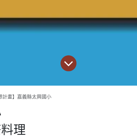
想計畫】嘉義縣太興國小
小
茶料理