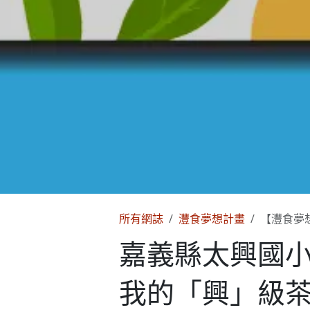
所有網誌
灃食夢想計畫
【灃食夢
嘉義縣太興國
我的「興」級