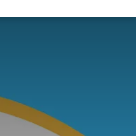
食驗事
良食教育
營養5餐​
灃食季刊​