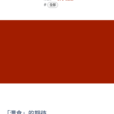
#
全部
「灃食」的期待