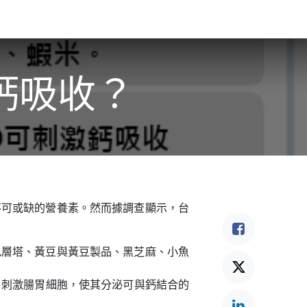
食驗事
良食教育
營養5餐​
灃食季刊​
鈣吸收？
不可或缺的營養素。然而據調查顯示，台
九層塔、黃豆與黃豆製品、黑芝麻、小魚
，刺激腸胃細胞，使其分泌可與鈣結合的