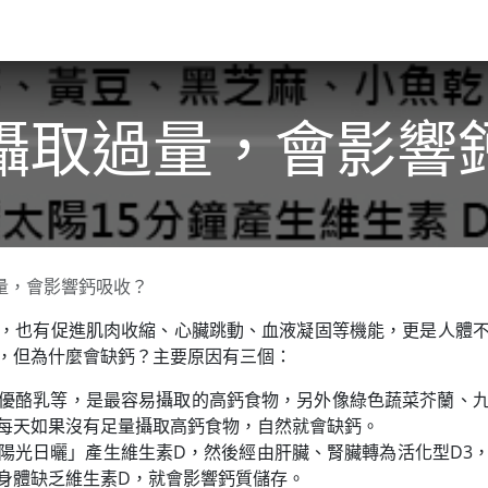
關於我們​
活動訊息
夢想
攝取過量，會影響
量，會影響鈣吸收？
，也有促進肌肉收縮、心臟跳動、血液凝固等機能，更是人體
，但為什麼會缺鈣？主要原因有三個：
優酪乳等，是最容易攝取的高鈣食物，另外像綠色蔬菜芥蘭、
每天如果沒有足量攝取高鈣食物，自然就會缺鈣。
陽光日曬」產生維生素D，然後經由肝臟、腎臟轉為活化型D3
身體缺乏維生素D，就會影響鈣質儲存。