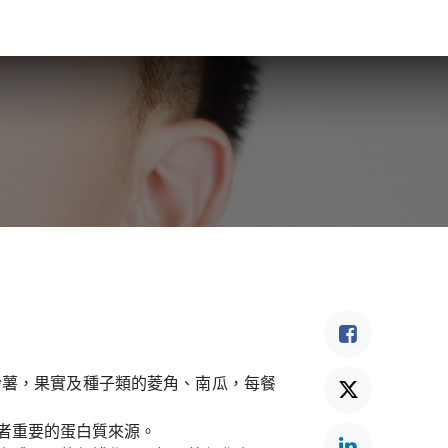
食驗事
良食教育
營養5餐​
灃食季刊​
鈴薯，果實及種子類的菱角、南瓜，每餐
者重要的蛋白質來源。