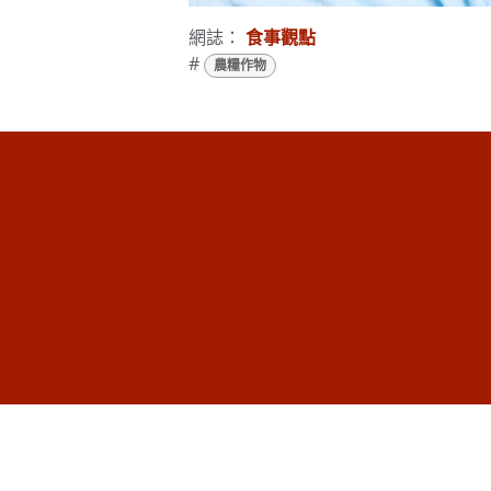
網誌：
食事觀點
#
農糧作物