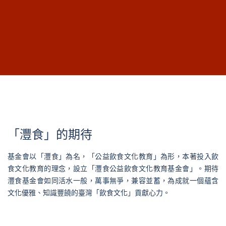
「灃食」的期待
基金會以「灃食」為名，「公益飲食文化教育」為形，本著投入飲
食文化教育的理念，設立「灃食公益飲食文化教育基金會」。期待
灃食基金會如同活水一般，萬事無爭，兼容並蓄，為成就一個蘊含
文化優雅、知識豐饒的臺灣「飲食文化」貢獻心力。