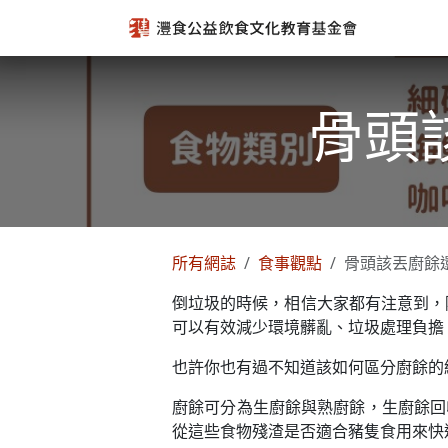
跳至內容
骨頭
所有網誌
食事觀點
骨頭該丟廚餘
倒垃圾的時候，相信大家都有注意到，
可以有效減少環境髒亂、垃圾處理負擔
也許你也有過不知道該如何區分廚餘的
廚餘可分為生廚餘與熟廚餘，生廚餘回
從這些食物殘渣是否適合豬隻食用來快