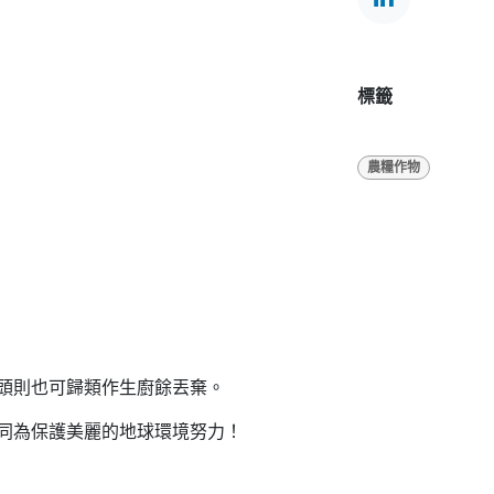
標籤
農糧作物
頭則也可歸類作生廚餘丟棄。
同為保護美麗的地球環境努力！