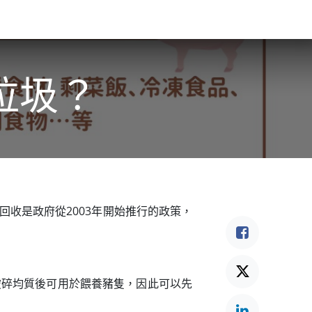
食驗事
良食教育
營養5餐​
灃食季刊​
垃圾？
收是政府從2003年開始推行的政策，
破碎均質後可用於餵養豬隻，因此可以先