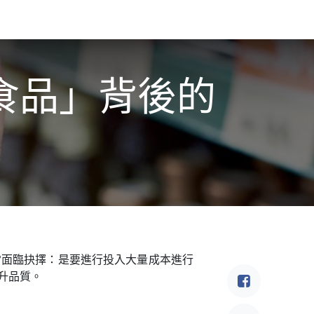
食驗事
良食教育
營養5餐​
灃食季刊​
食品」背後的
常面臨抉擇：是要進行投入大量成本進行
升品質。