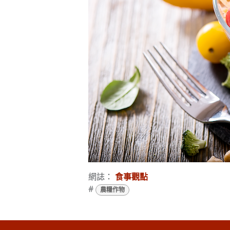
網誌：
食事觀點
#
農糧作物