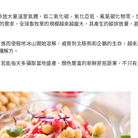
排放大量溫室氣體，如二氧化碳、氧化亞氮、氟氯碳化物等，
的需求，全球畜牧業的規模越來越龐大，其產生的碳排放量，
，進而使極地冰山開始溶解，威脅到北極熊和企鵝的生存，越來
種解方。
，若能每天多攝取當地盛產、顏色豐富的新鮮原態蔬果，不只有