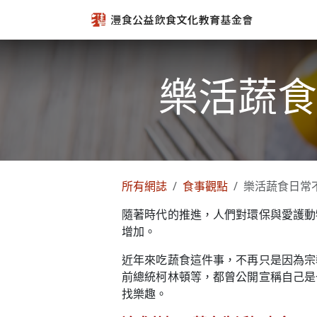
跳至內容
樂活蔬食
所有網誌
食事觀點
樂活蔬食日常
隨著時代的推進，人們對環保與愛護動
增加。
近年來吃蔬食這件事，不再只是因為宗
前總統柯林頓等，都曾公開宣稱自己是
找樂趣。