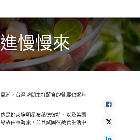
食驗事
良食教育
營養5餐​
灃食季刊​
進慢慢來
為風潮，台灣坊間主打蔬食的餐廳也逐年
，像是好萊塢明星布萊德彼特、以及美國
的緣故由葷轉素，並且試圖在蔬食生活中