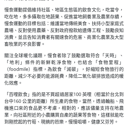
慢食運動提倡維持社區、地區生態區的飲食文化，吃當令，
吃在地，多多攝取在地蔬果、促進當地飼養業及農業存續，
慢食運動的目標包括：維護當地傳統美食、扶持小型家庭式
農場、反對使用農藥、反對政府撥款給遺傳工程、鼓勵良知
消費，並且告知消費者有關速食的危害、商業化農業及大型
畜牧業的不良影響。
關注全球暖化議題，慢食者除了鼓勵選取符合「天時」、
「地利」條件的新鮮乾淨食物，也結合「食物里程」
（foodmile）指標，為飲食「減碳」，好縮短食物旅行的
距離，減少不必要的能源耗費，降低二氧化碳排放造成的暖
化效應。
「百哩飲食」指的是不買超過居家100 英哩（相當於台北到
台中160 公里的距離）所生產的食物，當然，透過輪船、飛
機進口來的食品更不考慮，相對的，應該儘量支持在地農
業，向社區附近的小農購買自產的蔬果等食物，這樣就能吃
到剛挖起的竹筍、現摘的芭樂，慢慢咀嚼，健康又芬芳。