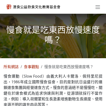
跳至內容
慢食就是吃東西放慢速度
嗎？
所有網誌
食事觀點
慢食就是吃東西放慢速度嗎？
慢食運動（Slow Food）由義大利人卡爾洛．佩特里尼提
出，1986年成立國際慢食協會，目的是對抗日益盛行的連
鎖速食集團與經營速食方式，慢食的意涵絕不是慢慢吃，關
鍵在於速食模式為追求快速與利潤，從源頭就採行不當作
法，例如：導入荷爾蒙和生長激素增進動物生長速度、使用
來源不明的填充肉品等等。