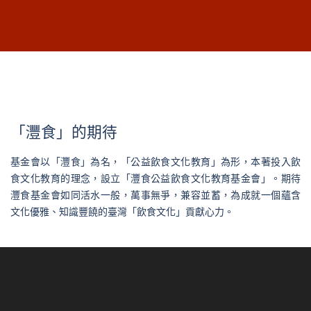
「灃食」的期待
基金會以「灃食」為名，「公益飲食文化教育」為形，本著投入飲
食文化教育的理念，設立「灃食公益飲食文化教育基金會」。期待
灃食基金會如同活水一般，萬事無爭，兼容並蓄，為成就一個蘊含
文化優雅、知識豐饒的臺灣「飲食文化」貢獻心力。