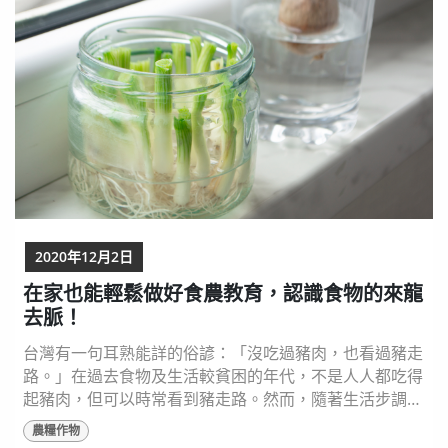
2020年12月2日
在家也能輕鬆做好食農教育，認識食物的來龍
去脈！
台灣有一句耳熟能詳的俗諺：「沒吃過豬肉，也看過豬走
路。」在過去食物及生活較貧困的年代，不是人人都吃得
起豬肉，但可以時常看到豬走路。然而，隨著生活步調越
來越快，現在是吃豬肉的人多，看過豬走路的少。都市生
農糧作物
活帶來許多便利，但是與大自然接觸的機會越來越少。因