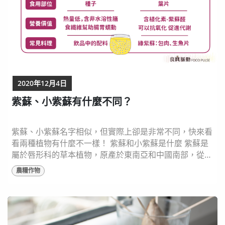
2020年12月4日
紫蘇、小紫蘇有什麼不同？
紫蘇、小紫蘇名字相似，但實際上卻是非常不同，快來看
看兩種植物有什麼不一樣！ 紫蘇和小紫蘇是什麼 紫蘇是
屬於唇形科的草本植物，原產於東南亞和中國南部，從種
子、梗至葉都有不同的用途。紫蘇又可細分成紅紫蘇或綠
農糧作物
紫蘇，因為葉部具有特別的香味，因此常用於料理，像是
利用綠紫蘇葉包覆生魚片後食用，或使用紅紫蘇與梅子一
起醃漬，都可以提昇料理的香氣與味道；小紫蘇則是同屬
唇形科羅勒的種子（Basil seeds），原產...