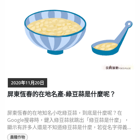
2020年11月20日
屏東恆春的在地名產-綠豆蒜是什麼呢？
屏東恆春的在地知名小吃綠豆蒜，到底是什麼呢？在
Google搜尋時，鍵入綠豆蒜就跳出「綠豆蒜是什麼」，
顯示有許多人還是不知道綠豆蒜是什麼，若從名字得義，
綠豆蒜究竟是蒜頭？還是綠豆湯加上蒜？ 綠豆蒜就是綠
農糧作物