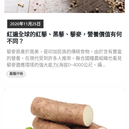
2020年11月25日
紅遍全球的紅藜、黑藜、藜麥，營養價值有何
不同？
藜麥原產於南美，是印加民族的傳統食物，由於含有豐富
的營養，在現代受到許多人推崇。聯合國糧農組織也看見
藜麥適應環境的強大能力(海拔0~4000公尺、攝
氏-8℃~38℃都可以順利種植)，為抵禦全球氣候變遷、促
農糧作物
進全球糧食安全而大力推廣藜麥，甚至將2013年定為
「國際藜麥年」讓人們更認識藜麥的重要性。 藜麥顏色
就是植化素的顏色 依據果皮顏色不同，可將藜麥概分為
紅藜麥、黑藜麥以及白藜麥三種。而不同的顏色也象...