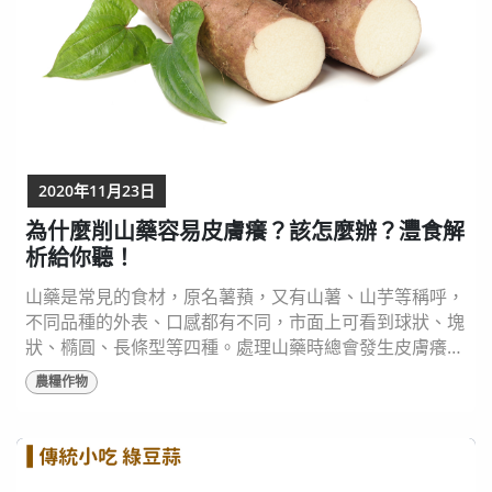
2020年11月23日
為什麼削山藥容易皮膚癢？該怎麼辦？灃食解
析給你聽！
山藥是常見的食材，原名薯蕷，又有山薯、山芋等稱呼，
不同品種的外表、口感都有不同，市面上可看到球狀、塊
狀、橢圓、長條型等四種。處理山藥時總會發生皮膚癢，
甚至發生紅斑等類過敏現象，這是為什麼呢？ 植物鹼、
農糧作物
皂素是手癢的元兇 未烹煮過的山藥中含有許多植物鹼和
皂素，皮膚較敏感的人在接觸這些物質時，就容易會引起
紅、癢的狀況，這就是許多人處理山藥時會感到皮膚不適
的原因。 避免手癢紅腫的方式 這些植物鹼、皂素大多...