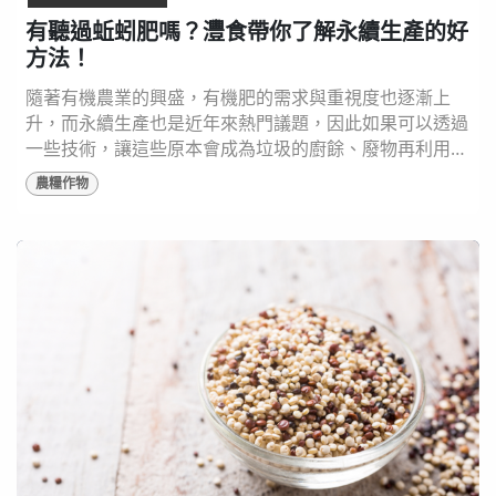
有聽過蚯蚓肥嗎？灃食帶你了解永續生產的好
方法！
隨著有機農業的興盛，有機肥的需求與重視度也逐漸上
升，而永續生產也是近年來熱門議題，因此如果可以透過
一些技術，讓這些原本會成為垃圾的廚餘、廢物再利用，
即可一次滿足兩個需求，而「蚯蚓肥」正是最佳方案之
農糧作物
一！ 蚯蚓肥是什麼 蚯蚓肥，是指蚯蚓消化廚餘、廢棄農
作物後產生的「糞便」。根據研究，蚯蚓每天可消化約等
同自己體重的有機廢棄物，並產生無臭味、具有堆肥價值
的糞便，比起傳統僅利用微生物進行發酵的「堆肥」更有
效...