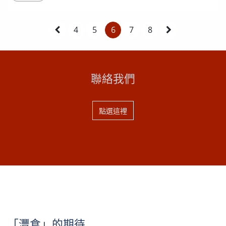
豆，不是蒜也不是綠豆加上蒜 其實兩者都不是，而是因
為綠豆在去皮得到綠豆仁時，外觀與蒜末非常相似，因此
稱為綠豆蒜，以後不要在誤會綠豆蒜是一種蒜頭，綠豆蒜
4
5
6
7
8
其實就是去除綠色外殼的綠豆仁！ 綠豆蒜的起源 綠豆...
聯絡我們
點選這裡
「灃食」的期待