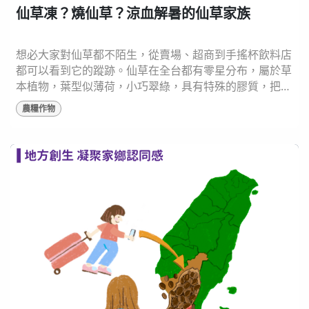
仙草凍？燒仙草？涼血解暑的仙草家族
想必大家對仙草都不陌生，從賣場、超商到手搖杯飲料店
都可以看到它的蹤跡。仙草在全台都有零星分布，屬於草
本植物，葉型似薄荷，小巧翠綠，具有特殊的膠質，把它
曬乾後拿來熬煮就是仙草茶。 而仙草既是食品，也常是
農糧作物
中醫使用的草藥，仙草水萃取物內含三萜類化合物
（triterpenes），具有良好的清除自由基能力，可抗發
炎、抗高血脂及抗腫瘤等生理功效，除此之外，也含有高
量酚酸及類黃酮化合物能夠抗氧化。 仙草凍跟燒仙...