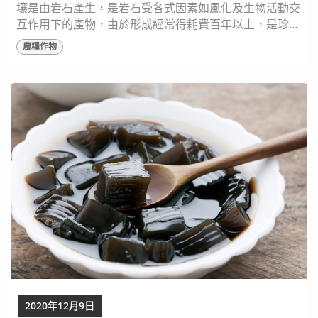
壤是由岩石產生，是岩石受各式因素如風化及生物活動交
互作用下的產物，由於形成經常得耗費百年以上，是珍貴
的資源。土壤中主要含無機的礦物質，可作為植物固著生
農糧作物
長的基質，而作為植物養分的有機質除了天然含量較少
外，也會因被植物吸收消耗，需要補充有機質肥料以維持
地力，否則植物會生長不佳。 土壤評估標準為何？何謂
好的土？ 土壤的品質，以物理、化學及生物性質三方面
進...
2020年12月9日