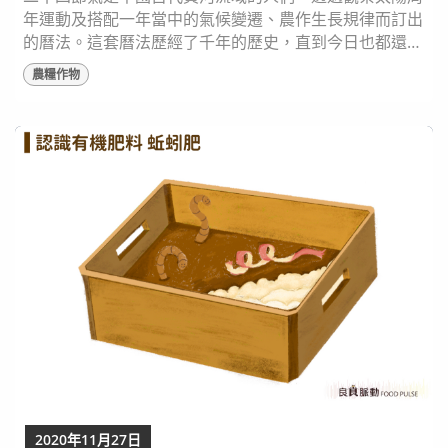
年運動及搭配一年當中的氣候變遷、農作生長規律而訂出
的曆法。這套曆法歷經了千年的歷史，直到今日也都還影
響著農業。 節氣與農業息息相關 俗諺道：「種田無定
農糧作物
例，全靠著節氣」，可見節氣對於農家的重要。在節氣命
名時，甚至有些和農活完全扣合。以糧食作物來說，如：
「穀雨」是春季的最後一個節氣，此時氣候轉暖，又有較
多的雨水滋潤大地，適合農民插秧、播種，因此這個節
氣...
2020年11月27日