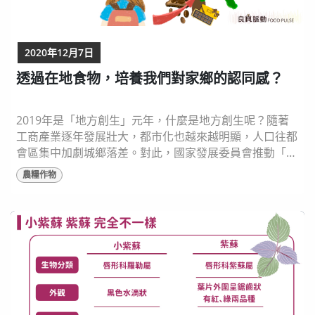
2020年12月7日
透過在地食物，培養我們對家鄉的認同感？
2019年是「地方創生」元年，什麼是地方創生呢？隨著
工商產業逐年發展壯大，都市化也越來越明顯，人口往都
會區集中加劇城鄉落差。對此，國家發展委員會推動「地
方創生」政策，盤點各地既有的「產、地、人」資源優
農糧作物
勢，確立地方的獨特性與核心價值，以人為本，結合新
創，復興地方產業並創造就業人口，達成「均衡台灣」目
標。 台灣自產巧克力 獲得世界肯定 農業是臺灣的根基產
業之一，因爲環境得天獨厚，各地都有適產的農作物，...