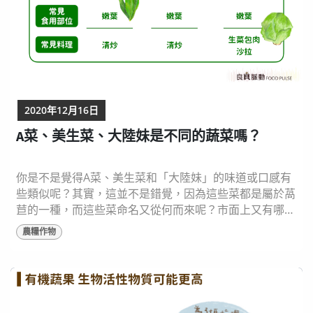
2020年12月16日
A菜、美生菜、大陸妹是不同的蔬菜嗎？
你是不是覺得A菜、美生菜和「大陸妹」的味道或口感有
些類似呢？其實，這並不是錯覺，因為這些菜都是屬於萵
苣的一種，而這些菜命名又從何而來呢？市面上又有哪些
農產品是同樣品種的呢？一起來認識這些同種但外觀不太
農糧作物
一樣的栽培種蔬菜。 照過來，這些都是萵苣家族！ 萵苣
可依照外型不同，大致分為結球及半結球及不結球三個小
家族，不過它們都屬於同一個物種，下列都是萵苣家族的
一員，你認識它們嗎？ A菜：尖葉萵苣，又稱為鴨仔...