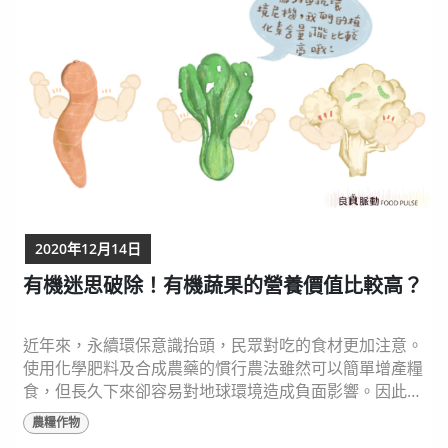
2020年12月14日
有機迷思破除！有機蔬果的營養價值比較高？
近年來，永續環保意識抬頭，民眾對吃的食材更加注意。
使用化學肥料及合成農藥的慣行農法雖然可以簡單增產糧
食，但長久下來卻容易對地球環境造成負面影響。因此人
們開始關注遵循永續生產理念的有機農業，甚至有人宣稱
農糧作物
有機農產品相對慣行農法生產的農產品更有營養，但真的