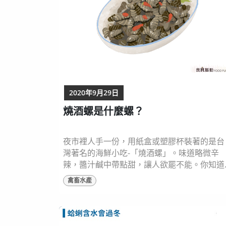
2020年9月29日
燒酒螺是什麼螺？
夜市裡人手一份，用紙盒或塑膠杯裝著的是台
灣著名的海鮮小吃-「燒酒螺」。味道略微辛
辣，醬汁鹹中帶點甜，讓人欲罷不能。你知道
常見的美味小吃，用的是哪一種貝類食材嗎？
禽畜水產
“燒酒螺”其實是一道料理名稱，使用的貝類食
不止一種！只要是沿海淺水區或沙泥區的小螺
類都可以拿來製成燒酒螺。一般而言，最常見
的是燒酒海蜷 (B. zonalis)，形狀像螺絲，有