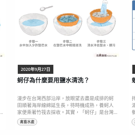
吸，常能觀察到的吐沙以及噴水其實就是文蛤
的呼吸運動，每一次呼吸，都會伴隨著沙粒進...
2020年9月27日
蚵仔為什麼要用鹽水清洗？
漫步在台灣西部沿岸，放眼望去盡是成排的蚵
田順著海岸線綿延生長，待時機成熟，養蚵人
家便乘著竹筏去採收。其實，「蚵仔」是台灣
人特有的閩南語俗稱，正式的名稱是耳熟能詳
禽畜水產
的「牡蠣」。 台灣有名的小吃中，往往都有蚵
仔的身影，但想要做出好吃的料理蚵仔，絕對