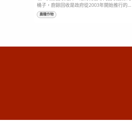
桶子，廚餘回收是政府從2003年開始推行的
策，可以有效減少環境髒亂、垃圾處理負擔，
農糧作物
並達到妥善環境再利用資源的優點。 也許你
有過不知道該如何區分廚餘的經驗，只要了解
以下的大原則，就能更輕鬆的區分。 廚餘可
為生廚餘與熟廚餘，生廚餘回收後經過處理會
成為堆肥，熟廚餘則是回收後經過高溫蒸煮、
破碎均質後可用於餵養豬隻，因此可...