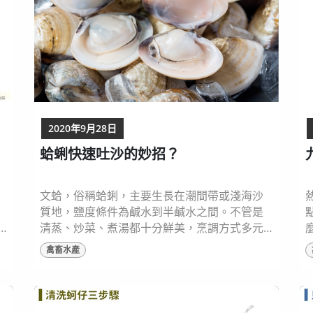
2020年9月28日
蛤蜊快速吐沙的妙招？
文蛤，俗稱蛤蜊，主要生長在潮間帶或淺海沙
質地，鹽度條件為鹹水到半鹹水之間。不管是
清蒸、炒菜、煮湯都十分鮮美，烹調方式多元
且採買容易，是台灣料理中常見的海鮮之一。
禽畜水產
材
而在料理文蛤時最讓人困擾的就是吐沙吐不乾
淨的問題，其實只要掌握重點，就能讓文蛤順
利吐沙、輕鬆完成料理。 文蛤屬於濾食性動
相
物，透過進、出水管的生理構造進行攝食與呼