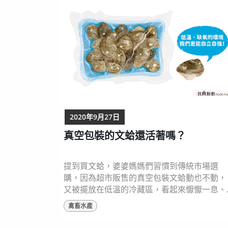
間的條紋。其他還包括：古氏海蜷(Batillaria
cu...
2020年9月27日
真空包裝的文蛤還活著嗎？
提到買文蛤，婆婆媽媽們習慣到傳統市場選
購，因為超市販售的真空包裝文蛤動也不動，
又被擺放在低溫的冷藏區，看起來懨懨一息、
好似死掉的樣子，相較之下市場水池裡噴著水
禽畜水產
的文蛤則看起來更討喜、新鮮程度更勝真空包
裝一籌。但你知道嗎？真空包裝的文蛤不僅可