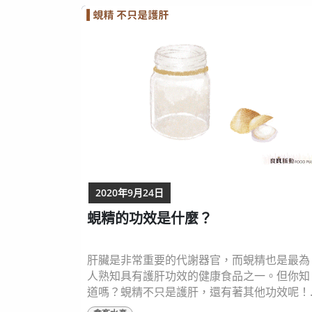
以保存更久，甚至還能增添鮮味！ 真空包裝
傳統市場販售的文蛤最大差別在於包裝過程和
存放溫度。傳統市場以泡水或是裝在網袋中常
溫販售，室溫16-27℃是最適合文蛤活動...
2020年9月24日
蜆精的功效是什麼？
肝臟是非常重要的代謝器官，而蜆精也是最為
人熟知具有護肝功效的健康食品之一。但你知
道嗎？蜆精不只是護肝，還有著其他功效呢！
趕快一起來了解蜆精的營養素以及健康功效