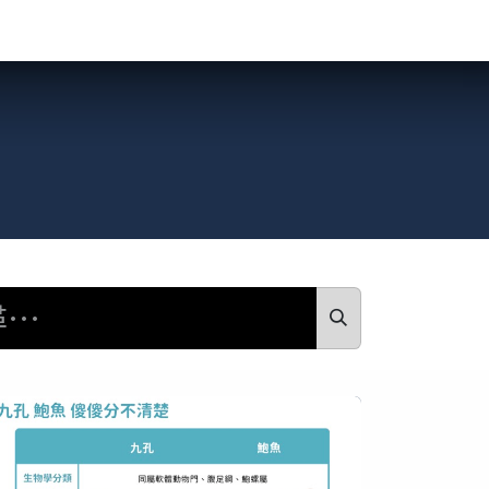
食驗事
良食教育
營養5餐​
灃食季刊​