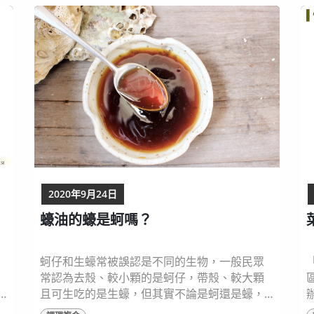
和
不能忽略用鹽水清洗的動作，千萬不要小看
「鹽水清洗」這個步驟，它可是會大大影響蚵
仔的美味程度！沖洗用鹽水有一定的比例，最
好是控制在1.5-2%的鹽水中，才能將蚵...
2020年9月24日
蠔油的蠔是蚵嗎？
蚵仔和生蠔常被誤認是不同的生物，一般民眾
常認為去殼、較小顆的是蚵仔，帶殼、較大顆
且可生吃的是生蠔，但其實不論是蚵還是蠔，
都是指「牡蠣」。既然如此，為什麼蠔油不叫