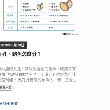
2020年9月28日
九孔、鮑魚怎麼分？
熱炒店的九孔、高級餐廳裡的鮑魚，吃起來有
點像但價格卻截然不同，到底九孔跟鮑魚有什
麼區別呢？ 九孔其實屬於鮑魚的一種，是台灣
土產鮑魚的俗名！兩者在分類上皆屬軟體動物
禽畜水產
門、腹足綱、鮑螺屬，以藻類為食，九孔體型
比我們平常吃到的鮑魚小，習性也有一些差
異。前者生長在暖水海域，生長速度較快，台
灣以養殖為多數，外殼上的孔會隨年紀增加，