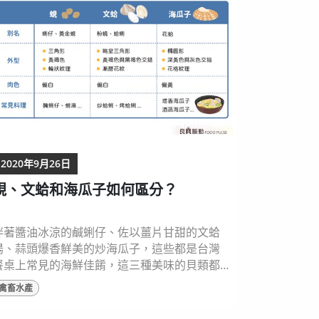
長到九個孔表示已成熟；而我們常吃到的鮑魚
生長於冷水海域，大部分是來自國外進口，目...
2020年9月26日
蜆、文蛤和海瓜子如何區分？
拌著醬油冰涼的鹹蜊仔、佐以薑片甘甜的文蛤
湯、蒜頭爆香鮮美的炒海瓜子，這些都是台灣
餐桌上常見的海鮮佳餚，這三種美味的貝類都
有著相似的外型，你能清楚分辨嗎？今天就來
禽畜水產
個貝類小教室，只要瞭解以下特點，就能清楚
區分它們的差異了！ 蜆與文蛤的外型較類似，