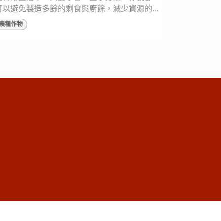
可以避免製造多餘的剩食與廚餘，減少資源的
浪費。 自煮要防止食物浪費相對容易，只要適
農糧作物
量選購食材，不要買太多，隨時注意冰箱食材
管理，做到這兩點就能有效地防止食物浪費；
但現在的上班族有超過7成是外食族，因此衛生
福利部提出了「好食成三」的外食方法，點餐
依據三個妙招，就可以有效降低浪費食物的問
題。 點餐考量個人飲食量：顧名思義也...