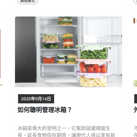
調理複合
、
蚵油或是牡蠣油呢？這是因為蠔油的起源來自
備
兩廣地區，不同於閩南地區稱牡蠣為蚵，廣東
人稱它為蠔，因此由牡蠣做成的醬汁就稱為蠔
元
油了。 相傳蠔油的發明是無心插柳柳成蔭的結
果，一位茶館老闆忙碌中忘記鍋中正煮著牡
蠣，直至他想起、慌張地掀開鍋蓋時，發現湯...
2020年9月14日
如何聰明管理冰箱？
冰箱是偉大的發明之一，它幫助延緩細菌生
長、延長食物保存期限，讓現代人得以享有新