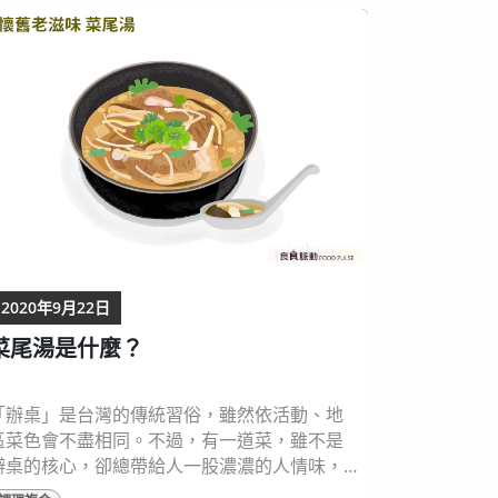
皆是三角形，不過蜆的體積小，而文蛤體積相
對較大，外殼也較圓潤；海瓜子與其他兩者差
異大，外觀呈現橢圓形，比起蜆與文蛤更加修
長。 而除了形狀的不同，外殼顏色與紋路...
2020年9月22日
菜尾湯是什麼？
「辦桌」是台灣的傳統習俗，雖然依活動、地
區菜色會不盡相同。不過，有一道菜，雖不是
辦桌的核心，卻總帶給人一股濃濃的人情味，
那就是「菜尾湯」。 在過去，辦桌尚未商業化