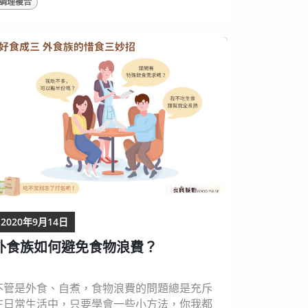
調理複合
的時期，沒有專業的辦桌團隊，需要靠大量街
坊人力協助，也因此辦桌總是左鄰右舍全員出
動的一場熱鬧慶典。從宴席幾天前，親戚朋友
們就開始準備桌椅，宴席當天協助食材處理，
結束還需要幫忙洗碗、清潔。辦桌代表的不僅
僅是傳統的食物美味，更是鄉村聯絡感情、...
2020年9月14日
外食族如何避免食物浪費？
不管是外食、自煮，食物浪費的問題總是充斥
在日常生活中，只要學會一些小方法，你我都