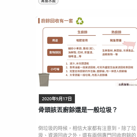
禽畜水產
吧！ 蜆精含有的營養素主要為肝醣、牛磺酸
及各種胺基酸： 肝醣是活動、思考重要的儲
能量來源，可以提供熱量與能量，並保持活
力、維持體力！ 牛磺酸可以幫助腦部的神經
增生以及延長，也具有抗氧化的作用，對於提
神醒腦、提振精神具有一定的效果，也因此...
2020年9月17日
骨頭該丟廚餘還是一般垃圾？
倒垃圾的時候，相信大家都有注意到，除了垃
圾、資源回收之外，還有兩個專門回收廚餘的