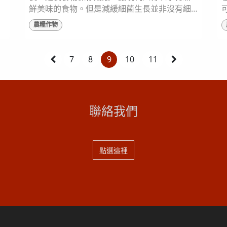
政
鮮美味的食物。但是減緩細菌生長並非沒有細
菌滋生問題，當冰箱過滿易造成機體耗損，導
農糧作物
也
致溫度無法維持，容易讓食物腐壞，然而這個
狀況是可以避免的。只要管理好家中冰箱的儲
分
存方式，即可降低因不當保存所引起的食物浪
7
8
9
10
11
費。 許多人常為了省時或省錢而一次性購買大
量糧食，最終不論是吃不完或者因忘記而重複
購買，皆造成浪費，故將食物分門別類、標示...
聯絡我們
點選這裡