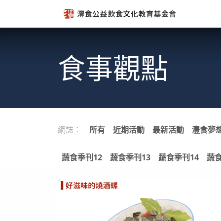
跳至內容
食事觀點
網誌：
所有
近期活動
最新活動
灃食夢
蔬食季刊12
蔬食季刊13
蔬食季刊14
蔬食