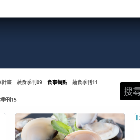
關於我們​
活動訊息
夢想
想計畫
蔬食季刊09
食事觀點
蔬食季刊11
季刊15