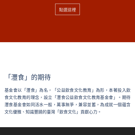
點選這裡
「灃食」的期待
基金會以「灃食」為名，「公益飲食文化教育」為形，本著投入飲
食文化教育的理念，設立「灃食公益飲食文化教育基金會」。期待
灃食基金會如同活水一般，萬事無爭，兼容並蓄，為成就一個蘊含
文化優雅、知識豐饒的臺灣「飲食文化」貢獻心力。