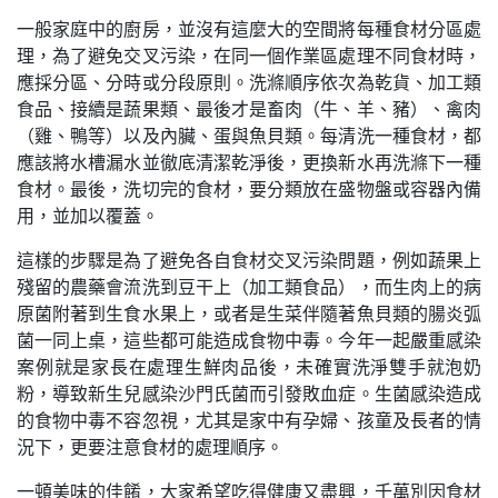
一般家庭中的廚房，並沒有這麼大的空間將每種食材分區處
理，為了避免交叉污染，在同一個作業區處理不同食材時，
應採分區、分時或分段原則。洗滌順序依次為乾貨、加工類
食品、接續是蔬果類、最後才是畜肉（牛、羊、豬）、禽肉
（雞、鴨等）以及內臟、蛋與魚貝類。每清洗一種食材，都
應該將水槽漏水並徹底清潔乾淨後，更換新水再洗滌下一種
食材。最後，洗切完的食材，要分類放在盛物盤或容器內備
用，並加以覆蓋。
這樣的步驟是為了避免各自食材交叉污染問題，例如蔬果上
殘留的農藥會流洗到豆干上（加工類食品），而生肉上的病
原菌附著到生食水果上，或者是生菜伴隨著魚貝類的腸炎弧
菌一同上桌，這些都可能造成食物中毒。今年一起嚴重感染
案例就是家長在處理生鮮肉品後，未確實洗淨雙手就泡奶
粉，導致新生兒感染沙門氏菌而引發敗血症。生菌感染造成
的食物中毒不容忽視，尤其是家中有孕婦、孩童及長者的情
況下，更要注意食材的處理順序。
一頓美味的佳餚，大家希望吃得健康又盡興，千萬別因食材