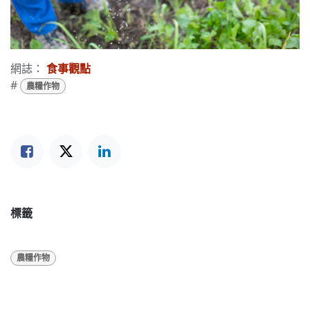
網誌：
食事觀點
#
農糧作物
標籤
農糧作物