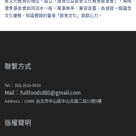
食文化教育的理念，設立「灃食公益飲食文化教育基金會」。期待
灃食基金會如同活水一般，萬事無爭，兼容並蓄，為成就一個蘊含
文化優雅、知識豐饒的臺灣「飲食文化」貢獻心力。
聯繫方式
Tel： (02) 2523-9333
Mail：fullfoods881@gmail.com
Address：10491 台北市中山區中山北路二段52號5樓
版權聲明