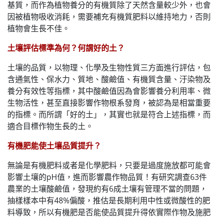
基質，而作為植物養分的有機質除了天然含量較少外，也會
因被植物吸收消耗，需要補充有機質肥料以維持地力，否則
植物會生長不佳。
土壤評估標準為何？何謂好的土？
土壤的品質，以物理、化學及生物性質三方面進行評估，包
含通氣性、保水力、質地、酸鹼值、有機質含量、汙染物及
養分有效性等指標，其中酸鹼值因為會影響養分利用率、微
生物活性，甚至直接影響作物根系發育，被認為是相當重要
的指標。而所謂「好的土」，其實也就是符合上述指標，而
適合目標作物生長的土。
有機肥能使土壤品質提升？
無論是有機肥料或者是化學肥料，只要是過度施放都可能會
影響土壤的pH值，進而影響農作物品質！有研究調查63件
農業的土壤酸鹼值，發現約有6成土壤有管理不當的問題，
抽樣樣本中有48%偏酸，推估是長期利用中性或微酸性的肥
料導致，所以有機肥是否能使品質提升得依實際作物及施肥