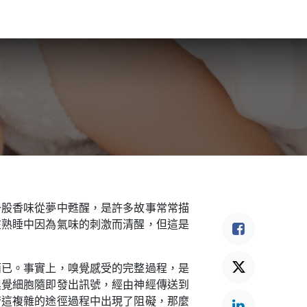
食驗事
良食教育
營養5餐​
灃食季刊​
一股香味從夢中甦醒，是許多故事常常描
在熟睡中因為氣味的刺激而清醒，但這是
而已。事實上，嗅覺感受的完整過程，是
嗅覺細胞隨即發出訊號，經由神經傳送到
若這複雜的途徑過程中出現了阻礙，那麼