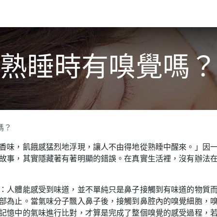
關於我們​
活動訊息
夢想
熟睡時有嗅覺嗎？
嗎？
香味，飢餓感猛烈地浮現，讓人不由得地從熟睡中醒來。」因
故事，其實隱藏著有著明顯的錯誤。在真實生活裡，沒有辦法
：人體能感受到味道，並不單純只是鼻子接觸到有味道的物質
部為止。當氣味分子飄入鼻子後，接觸到鼻腔內的嗅覺細胞，
記憶中的氣味進行比對，才算是完成了整個嗅覺的感受過程，