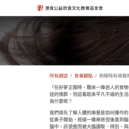
跳至內容
所有網誌
食事觀點
熟睡時有嗅覺
「在好夢正酣時，飄來一陣迷人的食物
述的情節，但這看起來平凡不過的生活
為什麼呢？
我們得先了解人體的嗅覺是如何運作的
從鼻子開始，經過一連串途徑後直到腦
腦中，訊號進而被大腦讀取、辨別，與