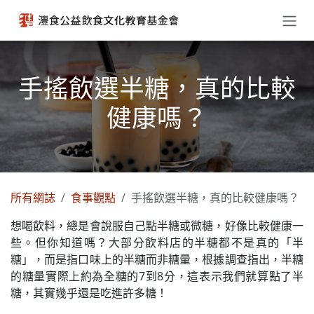
跳至內容
手搖飲選半糖，真的比較
健康嗎？
所有網誌
食事觀點
手搖飲選半糖，真的比較健康嗎？
想喝飲料，總是會說服自己點半糖或微糖，好像比較健康一
些。但你知道嗎？大部分飲料店的半糖都不是真的「半
糖」，而是指口味上的半糖而非糖量，根據調查指出，半糖
的糖量實際上約為全糖的7到8分，這表示我們就算點了半
糖，其實幾乎還是吃進許多糖！