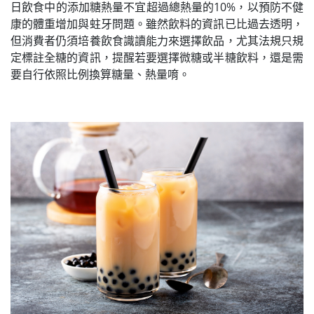
日飲食中的添加糖熱量不宜超過總熱量的10%，以預防不健
康的體重增加與蛀牙問題。雖然飲料的資訊已比過去透明，
但消費者仍須培養飲食識讀能力來選擇飲品，尤其法規只規
定標註全糖的資訊，提醒若要選擇微糖或半糖飲料，還是需
要自行依照比例換算糖量、熱量唷。