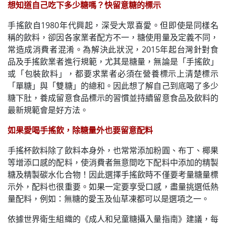
想知道自己吃下多少糖嗎？快留意糖的標示
手搖飲自1980年代興起，深受大眾喜愛。但即使是同樣名
稱的飲料，卻因各家業者配方不一，糖使用量及定義不同，
常造成消費者混淆。為解決此狀況，2015年起台灣針對食
品及手搖飲業者進行規範，尤其是糖量，無論是「手搖飲」
或「包裝飲料」，都要求業者必須在營養標示上清楚標示
「單糖」與「雙糖」的總和。因此想了解自己到底喝了多少
糖下肚，養成留意食品標示的習慣並持續留意食品及飲料的
最新規範會是好方法。
如果愛喝手搖飲，除糖量外也要留意配料
手搖杯飲料除了飲料本身外，也常常添加粉圓、布丁、椰果
等增添口感的配料，使消費者無意間吃下配料中添加的精製
糖及精製碳水化合物！因此選擇手搖飲時不僅要考量糖量標
示外，配料也很重要。如果一定要享受口感，盡量挑選低熱
量配料，例如：無糖的愛玉及仙草凍都可以是選項之一。
依據世界衛生組織的《成人和兒童糖攝入量指南》建議，每