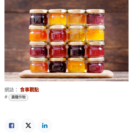
網誌：
食事觀點
#
農糧作物