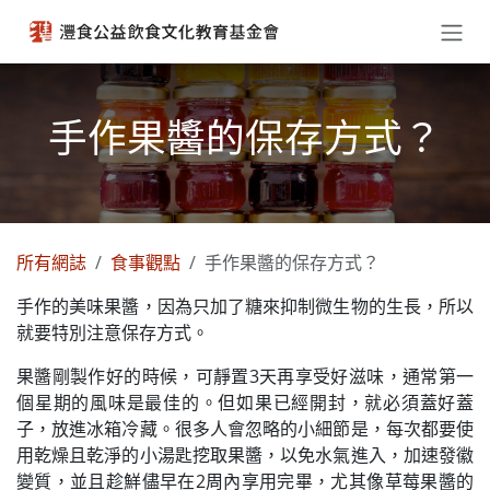
跳至內容
手作果醬的保存方式？
所有網誌
食事觀點
手作果醬的保存方式？
手作的美味果醬，因為只加了糖來抑制微生物的生長，所以
就要特別注意保存方式。
果醬剛製作好的時候，可靜置3天再享受好滋味，通常第一
個星期的風味是最佳的。但如果已經開封，就必須蓋好蓋
子，放進冰箱冷藏。很多人會忽略的小細節是，每次都要使
用乾燥且乾淨的小湯匙挖取果醬，以免水氣進入，加速發徽
變質，並且趁鮮儘早在2周內享用完畢，尤其像草莓果醬的