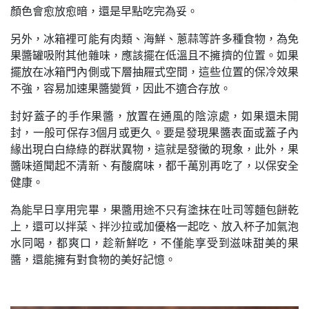
顏色會愈放愈暗，還是早點吃完為妥。
另外，冰箱裡可能有肉類、海鮮、蔥蒜等許多種食物，為免
果醬罐吸附其他雜味，應該擺在低溫且不擁擠的位置。如果
擺放在冰箱門內側或下層抽屜式空間，這些位置的保冷效果
不強，容易加速果醬變質，因此不適合存放。
封好蓋子的手作果醬，放置在通風的陰涼處，如果還未開
封，一般可保存3個月或更久。要是發現果醬表面或蓋子內
緣出現白白綠綠的群狀異物，這就是發黴的現象，此外，果
醬味道聞起不清新、有酸腐味，都千萬別再吃了，以保安全
健康。
為能早日享用完畢，果醬用途不只有塗抹在吐司等麵包餅乾
上，還可以拌菜、拌沙拉或加優格一起吃、放入杯子加氣泡
水同喝，都爽口，趁新鮮吃，不僅能享受到滋味甜美的果
醬，還能擁有對食物的美好記憶。