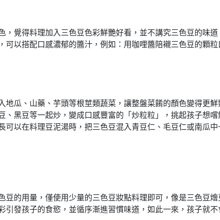
色，覺得料理加入三色豆色彩鮮艷好看，並不講究三色豆的味道
，可以搭配口感濃郁的醬汁，例如：用咖哩醬陪襯三色豆的顆粒
入地瓜、山藥、芋頭等根莖類蔬菜，讓整盤菜餚的顏色變得更鮮
豆、黑豆等一起炒，變成口感豐富的「炒粒粒」，挑起孩子想嚐
長可以在料理豆泥湯時，把三色豆混入青豆仁、毛豆仁或南瓜中
色豆的用量，僅使用少量的三色豆妝點料理即可，像是三色豆燴
彩引發孩子的食慾，並循序漸進習慣味道，如此一來，孩子就不