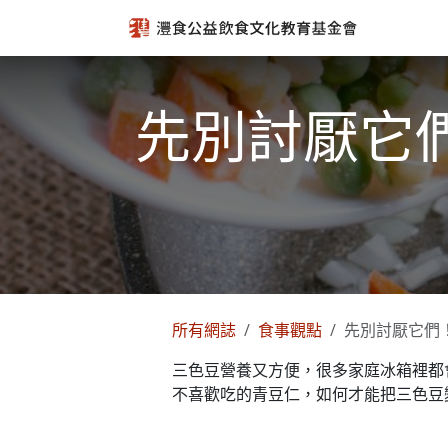
跳至內容
先別討厭它
所有網誌
食事觀點
先別討厭它們
三色豆營養又方便，很多家庭冰箱裡都
不喜歡吃的青豆仁，如何才能把三色豆