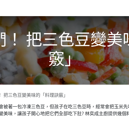
關於我們​
活動訊息
夢想
們！ 把三色豆變美
竅」
！ 把三色豆變美味的「料理訣竅」
會被著一包冷凍三色豆，但孩子在吃三色豆時，經常會把玉米先
變美味，讓孩子開心地把它們全部吃下肚? 林奕成主廚提供幾個