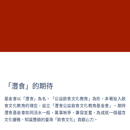
「灃食」的期待
基金會以「灃食」為名，「公益飲食文化教育」為形，本著投入飲
食文化教育的理念，設立「灃食公益飲食文化教育基金會」。期待
灃食基金會如同活水一般，萬事無爭，兼容並蓄，為成就一個蘊含
文化優雅、知識豐饒的臺灣「飲食文化」貢獻心力。