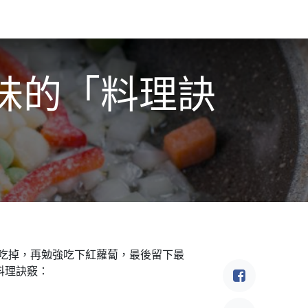
食驗事
良食教育
營養5餐​
灃食季刊​
味的「料理訣
吃掉，再勉強吃下紅蘿蔔，最後留下最
料理訣竅：