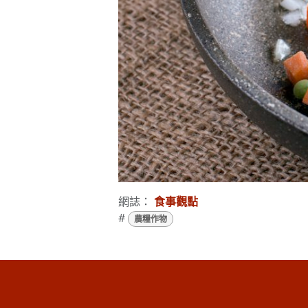
網誌：
食事觀點
#
農糧作物