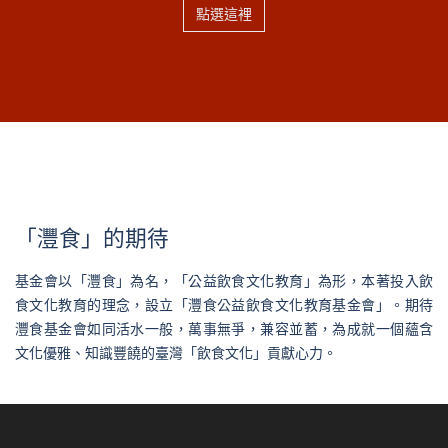
點選這裡
「灃食」的期待
基金會以「灃食」為名，「公益飲食文化教育」為形，本著投入飲
食文化教育的理念，設立「灃食公益飲食文化教育基金會」。期待
灃食基金會如同活水一般，萬事無爭，兼容並蓄，為成就一個蘊含
文化優雅、知識豐饒的臺灣「飲食文化」貢獻心力。