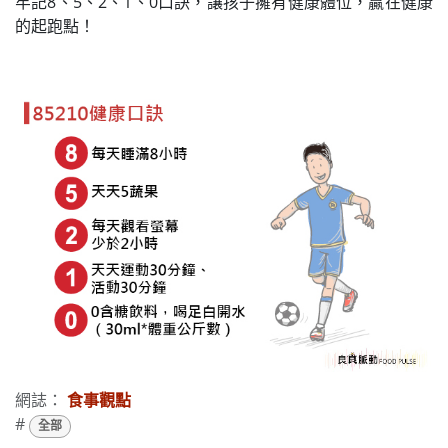
牢記8、5、2、1、0口訣，讓孩子擁有健康體位，贏在健康
的起跑點！
網誌：
食事觀點
#
全部