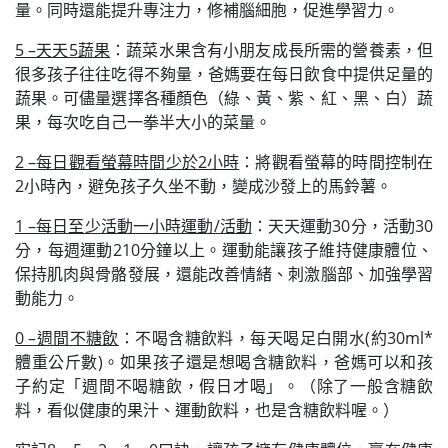
量。同時還能提升專注力，修補腦細胞，促進學習力。
5 –天天5蔬果
：蔬菜水果含有小朋友成長所需的營養素，但
很多孩子往往吃得不夠量，爸媽要在每日飲食中提供足量的
蔬果。可儘量選擇各種顏色（綠、黃、紫、紅、黑、白）蔬
果，每次吃自己一拳半大小的菜量。
2 –每日觀看螢幕時間少於2小時
：將觀看螢幕的時間控制在
2小時內，避免孩子久坐不動，變成沙發上的馬鈴薯。
1 –每日至少活動一小時運動/活動
：天天運動30分，活動30
分，每週運動210分鐘以上。運動能讓孩子維持健康體位、
保持肌肉與骨骼發展，還能改善情緒、刺激腦部、加強學習
動能力。
0 –週間不糖飲
：不喝含糖飲料，每天喝足白開水(約30ml*
體重公斤數)。如果孩子還是想喝含糖飲料，爸媽可以和孩
子約定「週間不喝糖飲，假日才喝」。（除了一般含糖飲
料，看似健康的果汁、運動飲料，也是含糖飲料喔。）