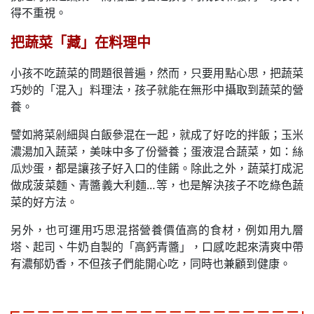
得不重視。
把蔬菜「藏」在料理中
小孩不吃蔬菜的問題很普遍，然而，只要用點心思，把蔬菜
巧妙的「混入」料理法，孩子就能在無形中攝取到蔬菜的營
養。
譬如將菜剁細與白飯參混在一起，就成了好吃的拌飯；玉米
濃湯加入蔬菜，美味中多了份營養；蛋液混合蔬菜，如：絲
瓜炒蛋，都是讓孩子好入口的佳餚。除此之外，蔬菜打成泥
做成菠菜麵、青醬義大利麵…等，也是解決孩子不吃綠色蔬
菜的好方法。
另外，也可運用巧思混搭營養價值高的食材，例如用九層
塔、起司、牛奶自製的「高鈣青醬」，口感吃起來清爽中帶
有濃郁奶香，不但孩子們能開心吃，同時也兼顧到健康。