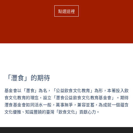
點選這裡
「灃食」的期待
基金會以「灃食」為名，「公益飲食文化教育」為形，本著投入飲
食文化教育的理念，設立「灃食公益飲食文化教育基金會」。期待
灃食基金會如同活水一般，萬事無爭，兼容並蓄，為成就一個蘊含
文化優雅、知識豐饒的臺灣「飲食文化」貢獻心力。