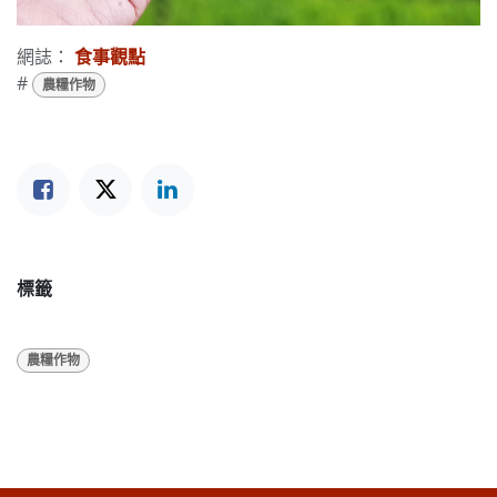
網誌：
食事觀點
#
農糧作物
標籤
農糧作物