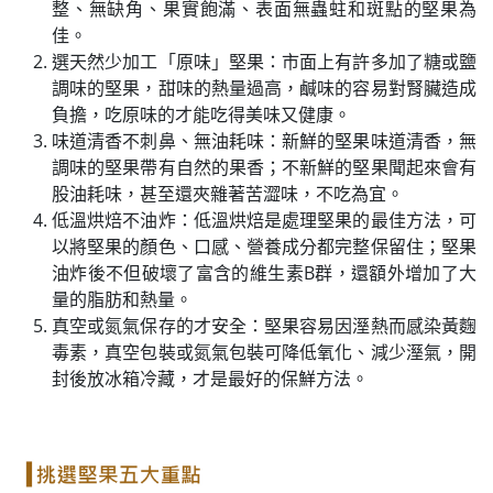
整、無缺角、果實飽滿、表面無蟲蛀和斑點的堅果為
佳。
選天然少加工「原味」堅果：市面上有許多加了糖或鹽
調味的堅果，甜味的熱量過高，鹹味的容易對腎臟造成
負擔，吃原味的才能吃得美味又健康。
味道清香不刺鼻、無油耗味：新鮮的堅果味道清香，無
調味的堅果帶有自然的果香；不新鮮的堅果聞起來會有
股油耗味，甚至還夾雜著苦澀味，不吃為宜。
低溫烘焙不油炸：低溫烘焙是處理堅果的最佳方法，可
以將堅果的顏色、口感、營養成分都完整保留住；堅果
油炸後不但破壞了富含的維生素B群，還額外增加了大
量的脂肪和熱量。
真空或氮氣保存的才安全：堅果容易因溼熱而感染黃麴
毒素，真空包裝或氮氣包裝可降低氧化、減少溼氣，開
封後放冰箱冷藏，才是最好的保鮮方法。