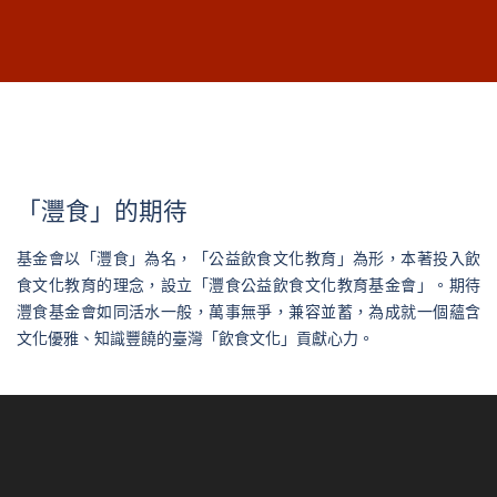
「灃食」的期待
基金會以「灃食」為名，「公益飲食文化教育」為形，本著投入飲
食文化教育的理念，設立「灃食公益飲食文化教育基金會」。期待
灃食基金會如同活水一般，萬事無爭，兼容並蓄，為成就一個蘊含
文化優雅、知識豐饒的臺灣「飲食文化」貢獻心力。