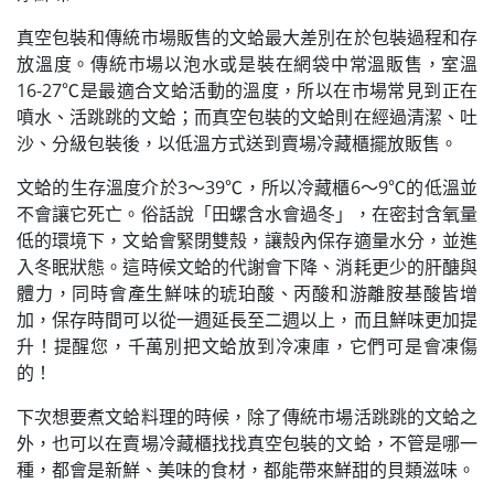
真空包裝和傳統市場販售的文蛤最大差別在於包裝過程和存
放溫度。傳統市場以泡水或是裝在網袋中常溫販售，室溫
16-27℃是最適合文蛤活動的溫度，所以在市場常見到正在
噴水、活跳跳的文蛤；而真空包裝的文蛤則在經過清潔、吐
沙、分級包裝後，以低溫方式送到賣場冷藏櫃擺放販售。
文蛤的生存溫度介於3～39℃，所以冷藏櫃6～9℃的低溫並
不會讓它死亡。俗話說「田螺含水會過冬」，在密封含氧量
低的環境下，文蛤會緊閉雙殼，讓殼內保存適量水分，並進
入冬眠狀態。這時候文蛤的代謝會下降、消耗更少的肝醣與
體力，同時會產生鮮味的琥珀酸、丙酸和游離胺基酸皆增
加，保存時間可以從一週延長至二週以上，而且鮮味更加提
升！提醒您，千萬別把文蛤放到冷凍庫，它們可是會凍傷
的！
下次想要煮文蛤料理的時候，除了傳統市場活跳跳的文蛤之
外，也可以在賣場冷藏櫃找找真空包裝的文蛤，不管是哪一
種，都會是新鮮、美味的食材，都能帶來鮮甜的貝類滋味。