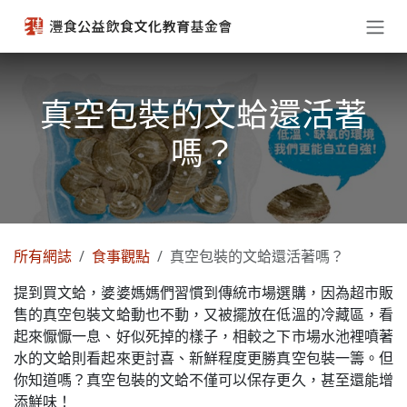
跳至內容
真空包裝的文蛤還活著
嗎？
所有網誌
食事觀點
真空包裝的文蛤還活著嗎？
提到買文蛤，婆婆媽媽們習慣到傳統市場選購，因為超市販
售的真空包裝文蛤動也不動，又被擺放在低溫的冷藏區，看
起來懨懨一息、好似死掉的樣子，相較之下市場水池裡噴著
水的文蛤則看起來更討喜、新鮮程度更勝真空包裝一籌。但
你知道嗎？真空包裝的文蛤不僅可以保存更久，甚至還能增
添鮮味！