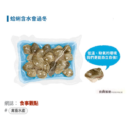
網誌：
食事觀點
#
禽畜水產