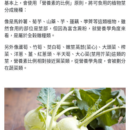
基本上，會使用「營養素的比例」原則，將可食用的植物莖
分成幾種：
像是馬鈴薯、菊芋、山藥、芋、蓮藕、荸薺等這類植物，雖
然食用的部位是莖部，但因為富含澱粉，就營養學角度來
看，是屬於全榖雜糧類。
另外像蘆筍、竹筍、茭白筍、嫩莖萵苣(菜心)、大頭菜、榨
菜、洋蔥、薑、紅蔥頭、半天筍、大心菜(莖用芥菜)這類的
莖，營養素比例相對接近葉菜類，從營養學角度，會被劃分
在蔬菜類。