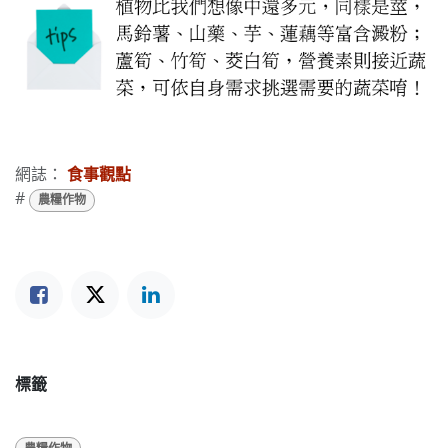
網誌：
食事觀點
#
農糧作物
標籤