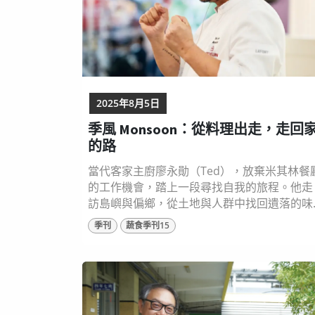
2025年8月5日
季風 Monsoon：從料理出走，走回
的路
當代客家主廚廖永勛（Ted），放棄米其林餐
的工作機會，踏上一段尋找自我的旅程。他走
訪島嶼與偏鄉，從土地與人群中找回遺落的味
道，他與創業夥伴Phil用蔬食重新詮釋「新客
季刊
蔬食季刊15
菜」，原本坐落台北士林的餐廳Monsoon，
但獲得米其林推薦，更成為外籍旅客不可錯過
的客家風味。2025年七月，Monsoon落腳竹
再次開幕，這不只是餐廳的重啟，更是一場關
於認同、記憶與飲食未來的溫柔革命。 圖片