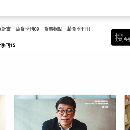
關於我們​
活動訊息
夢想
想計畫
蔬食季刊09
食事觀點
蔬食季刊11
季刊15