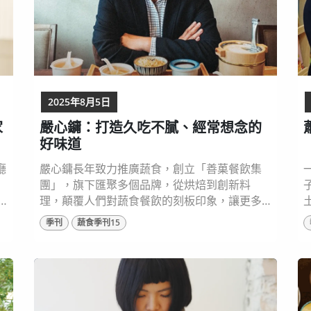
2025年8月5日
家
嚴心鏞：打造久吃不膩、經常想念的
好味道
廳
嚴心鏞長年致力推廣蔬食，創立「善菓餐飲集
團」，旗下匯聚多個品牌，從烘焙到創新料
理，顛覆人們對蔬食餐飲的刻板印象，讓更多
家
人不但品嚐著美味，也參與一場關於永續的植
季刊
蔬食季刊15
不
物性飲食實踐。 圖片來源：嚴心鏞、善菓餐飲
集團 提供 先創業再吃素：蔬食之路的意外開端
北
「我從小最愛吃餃子和滷肉飯！」嚴心鏞從小
最期待的，就是嬸婆包的韭菜餃子，那是他最
來
深刻的味覺記憶。他從小在北投長大，市場的