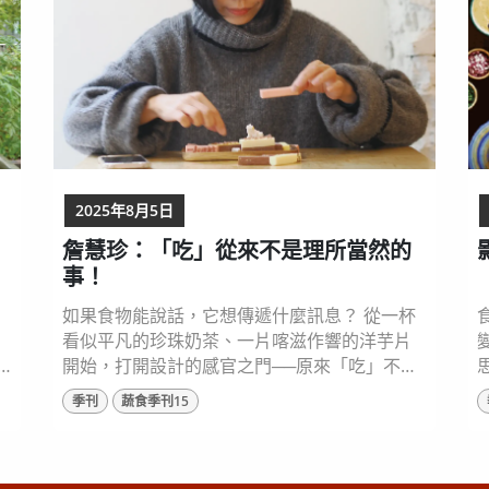
香菇滷肉飯，成了一路走來的味道指南...
2025年8月5日
詹慧珍：「吃」從來不是理所當然的
事！
如果食物能說話，它想傳遞什麼訊息？ 從一杯
看似平凡的珍珠奶茶、一片喀滋作響的洋芋片
開始，打開設計的感官之門──原來「吃」不只
是味覺的體驗，更是一場關於未來的提問。
季刊
蔬食季刊15
UOVO Food Design Studio 創辦人詹慧珍
（Amber Chen）從公平貿易出發，最終走入食
物設計的世界。她以設計為工具、以食物為語