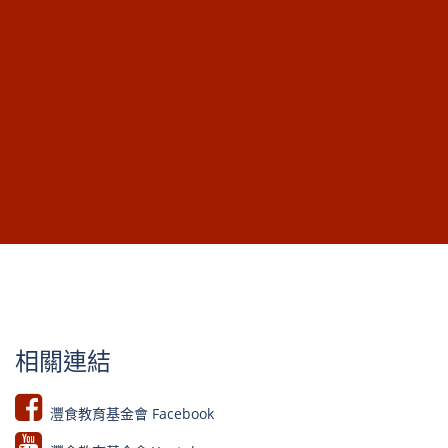
物未來圖像。 Food for the Future 食物是文
化，食物就是生活──它是我們生命的一部分，
也是將我們連結...
相關連結
灃食教育基金會 Facebook​