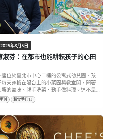
2025年8月5日
蕭淑芬：在都市也能耕耘孩子的心田
一座位於臺北市中心二樓的公寓式幼兒園，孩
子每天穿梭在陽台上的小菜園與教室間，聞著
土壤的氣味、親手洗菜、動手做料理。這不是
一場短暫的體驗活動，而是一段日復一日、由
季刊
蔬食季刊15
老師與孩子共同堆疊出來的生活教育歷程。 中
正幼兒園園長蕭淑芬深信，教育應該從孩子最
貼近的生活出發，而「吃」正是孩子每日生活
中最關心、也最具學習可能的起點。讓我們走
進中正幼兒園，看看他們多年來如何透過實踐