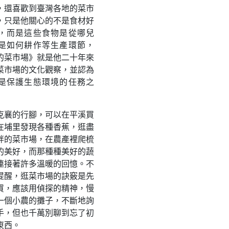
，還喜歡到臺灣各地的菜市
，只是他關心的不是食材好
，而是這些食物是從哪兒
是如何耕作等生產環節，
的菜市場》就是他二十年來
菜市場的文化觀察，並認為
是保護生態環境的任務之
克襄的行腳，可以在平溪買
在埔里發現各種香蕉，逛盡
畔的菜市場，在農產裡爬梳
的美好，而那種種美好的蔬
連接著許多溫暖的回憶。不
提醒，逛菜市場的訣竅是先
買，應該用偵探的精神，慢
一個小農的攤子，不斷地詢
手，但也千萬別聊到忘了初
東西。