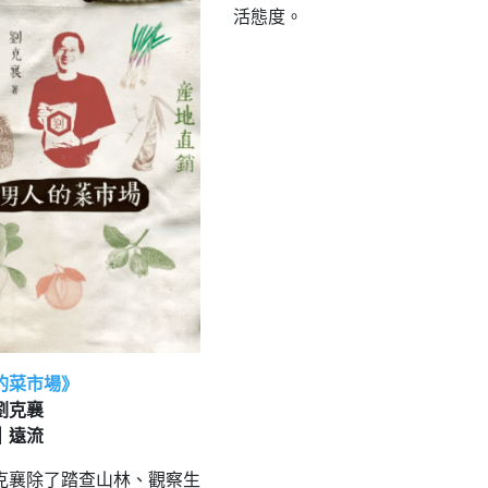
活態度。
的菜市場》
劉克襄
｜遠流
克襄除了踏查山林、觀察生