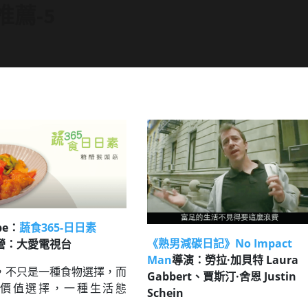
薦-5
be：
蔬食365-日日素
《熟男減碳日記》No Impact
營：大愛電視台
Man
導演：勞拉·加貝特 Laura
，不只是一種食物選擇，而
Gabbert、賈斯汀·舍恩 Justin
價值選擇，一種生活態
Schein