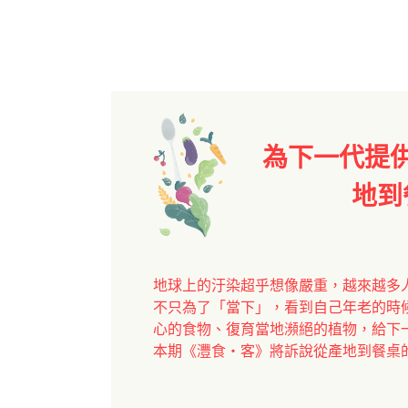
為下一代提
地到
地球上的汙染超乎想像嚴重，越來越多
不只為了「當下」，看到自己年老的時
心的食物、復育當地瀕絕的植物，給下
本期《灃食・客》將訴說從產地到餐桌