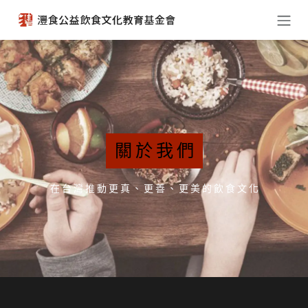
跳至內容
關 於 我 們
在 台 灣 推 動 更 真 、 更 善 、 更 美 的 飲 食 文 化