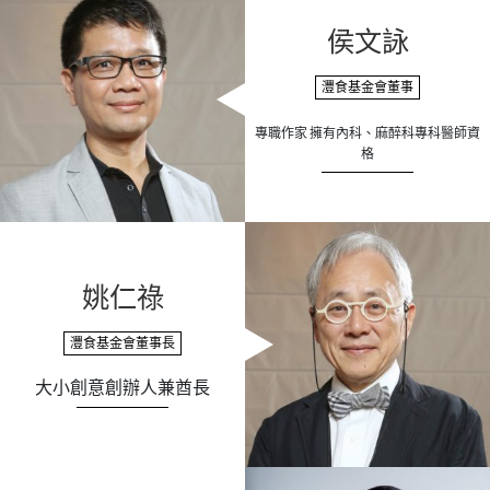
侯文詠
灃食基金會董事
專職作家 擁有內科、麻醉科專科醫師資
格
姚仁祿
灃食基金會董事長
大小創意創辦人兼酋長