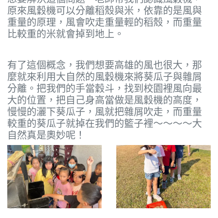
原來風穀機可以分離稻殼與米，依靠的是風與
重量的原理，風會吹走重量輕的稻殼，而重量
比較重的米就會掉到地上。
有了這個概念，我們想要高雄的風也很大，那
麼就來利用大自然的風穀機來將葵瓜子與雜屑
分離。把我們的手當穀斗，找到校園裡風向最
大的位置，把自己身高當做是風穀機的高度，
慢慢的灑下葵瓜子，風就把雜屑吹走，而重量
較重的葵瓜子就掉在我們的籃子裡～～～～大
自然真是奧妙呢！