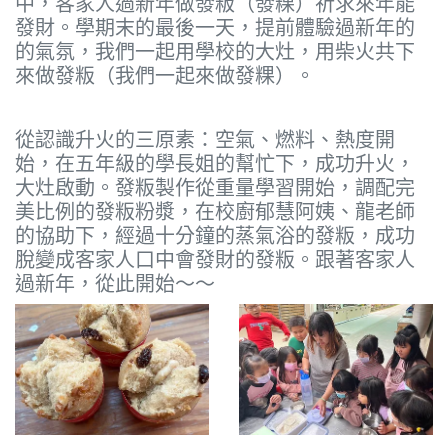
中，客家人過新年做發粄（發粿）祈求來年能
發財。學期末的最後一天，提前體驗過新年的
的氣氛，我們一起用學校的大灶，用柴火共下
來做發粄（我們一起來做發粿）。
從認識升火的三原素：空氣、燃料、熱度開
始，在五年級的學長姐的幫忙下，成功升火，
大灶啟動。發粄製作從重量學習開始，調配完
美比例的發粄粉漿，在校廚郁慧阿姨、龍老師
的協助下，經過十分鐘的蒸氣浴的發粄，成功
脫變成客家人口中會發財的發粄。跟著客家人
過新年，從此開始～～