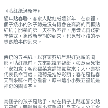
《貼紅紙過新年》
過年貼春聯，客家人貼紅紙過新年。在家裡，
個子矮小的孩子總是沒有機會在高高的門框貼
紅紙；開學的第一天在教室裡，用儀式實踐新
年儀式，象徵新學期的到來，也象徵小孩的夢
想食驗事的到來。
傳統的五福紙，以客家剪紙呈現好兆頭的圖
形。貼紅紙前，先來認識五福紙。如意草象徵
平安如意；客家福菜意謂福氣常來；大小壽桃
代表長命百歲；蘿蔔是指好彩頭；春花是指春
天到來囉～用心看看，原來這小小張五福紙是
神奇的圖畫字。
高個子的孩子是貼手，站在椅子上踮起腳尖貼
五福紙，旁邊還有小幫手幫忙喬正位。分工合