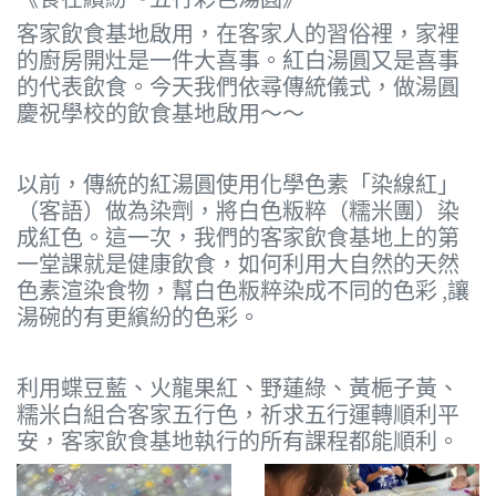
客家飲食基地啟用，在客家人的習俗裡，家裡
的廚房開灶是一件大喜事。紅白湯圓又是喜事
的代表飲食。今天我們依尋傳統儀式，做湯圓
慶祝學校的飲食基地啟用～～
以前，傳統的紅湯圓使用化學色素「染線紅」
（客語）做為染劑，將白色粄粹（糯米團）染
成紅色。這一次，我們的客家飲食基地上的第
一堂課就是健康飲食，如何利用大自然的天然
色素渲染食物，幫白色粄粹染成不同的色彩 ,讓
湯碗的有更繽紛的色彩。
利用蝶豆藍、火龍果紅、野蓮綠、黃梔子黃、
糯米白組合客家五行色，祈求五行運轉順利平
安，客家飲食基地執行的所有課程都能順利。