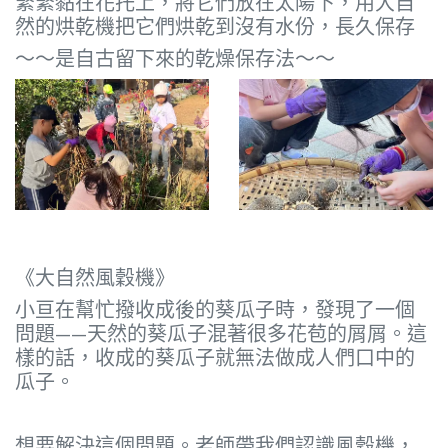
緊緊黏在花托上，將它們放在太陽下，用大自
然的烘乾機把它們烘乾到沒有水份，長久保存
～～是自古留下來的乾燥保存法～～
《大自然風穀機》
小亘在幫忙撥收成後的葵瓜子時，發現了一個
問題——天然的葵瓜子混著很多花苞的屑屑。這
樣的話，收成的葵瓜子就無法做成人們口中的
瓜子。
想要解決這個問題。老師帶我們認識風穀機，