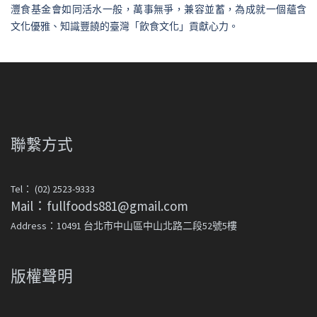
灃食基金會如同活水一般，萬事無爭，兼容並蓄，為成就一個蘊含
文化優雅、知識豐饒的臺灣「飲食文化」貢獻心力。
聯繫方式
Tel： (02) 2523-9333
Mail：fullfoods881@gmail.com
Address：10491 台北市中山區中山北路二段52號5樓
版權聲明