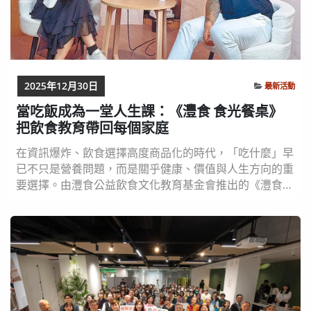
2025年12月30日
最新活動
當吃飯成為一堂人生課：《灃食 食光餐桌》
把飲食教育帶回每個家庭
在資訊爆炸、飲食選擇高度商品化的時代，「吃什麼」早
已不只是營養問題，而是關乎健康、價值與人生方向的重
要選擇。由灃食公益飲食文化教育基金會推出的《灃食
食光餐桌》Podcast，嘗試從一張張日常餐桌出發，重新
為社會定義「吃」的意義，也為家庭開啟一場溫柔而深刻
的公共對話。 《灃食 食光餐桌》由灃食公益飲食文化教
育基金會董事長暨執行長林芳燕主持，節目核心結合「
食品科學、家庭教育、人生故事 」，邀請來自...