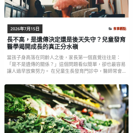
2026年7月15日
食事觀點
長不高，是遺傳決定還是後天失守？兒童發育
醫學揭開成長的真正分水嶺
當孩子身高落在同齡人之後，家長第一個直覺往往是：
「是不是遺傳的關係？」這個問題看似簡單，卻也最容易
讓人過早放棄努力。 在兒童生長發育門診中，醫師常會
先問父母的身高，這並非例行公事，而是點出一個現實：
身高確實深受基因影響。醫學統計指出，遺傳對身高的影
響比例高達七至八成。然而，如果就此將「長不高」歸咎
於基因，反而忽略了真正能被改變的關鍵——後天生活條
件。 真正的問題不是「基因決定多少」，而是：我們是
否...