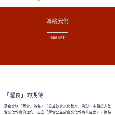
PK戰，透過有趣互動形式，探索在地海味、體驗食魚文
化。 良食脈動轉型：走讀加料理深刻體驗海洋文化 灃...
聯絡我們
點選這裡
「灃食」的期待
基金會以「灃食」為名，「公益飲食文化教育」為形，本著投入飲
食文化教育的理念，設立「灃食公益飲食文化教育基金會」。期待