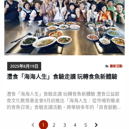
2025年8月19日
最新活動
灃食「海海人生」食驗走讀 玩轉食魚新體驗
灃食「海海人生」食驗走讀 玩轉食魚新體驗 灃食公益飲
食文化教育基金會8月初推出「海海人生：從市場到餐桌
的食魚日常」食驗走讀活動，將舉辦多年的「良食脈動講
座」首度轉型成走讀形式，邀請國立海洋大學水產養殖系
副教授、暢銷書《怪奇海產店》作者黃之暘擔任講師，帶
1
2
3
4
5
領學員走訪傳統市場、認識當季與特殊魚種，展開料理