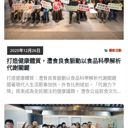
2025年12月26日
最新活動
打造健康體質，灃食良食脈動以食品科學解析
代謝關鍵
打造健康體質：灃食良食脈動以食品科學解析代謝關鍵
隨著現代⼈⽣活節奏加快、外食比例增加，「代謝⼒下
降」逐漸成為全民關注的健康議題。 灃食公益飲食⽂化
教育基⾦會於 12 ⽉ 21 ⽇舉辦「良食脈動」系列講座，
以「打造健康體質」 為核⼼，邀請營養師呂孟凡、台灣
⼤學食品科技研究所特聘教授潘敏雄，以及中興⼤學食品
暨應⽤⽣物科技學系教授周志輝，從⽣活作息、飲食結構
到⽇常飲品等⾯向，分享促進新陳代謝的科學觀點...