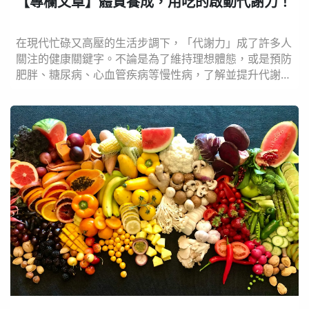
【專欄文章】體質養成，用吃的啟動代謝力！
在現代忙碌又高壓的生活步調下，「代謝力」成了許多人
關注的健康關鍵字。不論是為了維持理想體態，或是預防
肥胖、糖尿病、心血管疾病等慢性病，了解並提升代謝力
都是現代人不可忽視的重要課題。根據國民營養健康狀況
變遷調查，台灣成人肥胖、腰圍過大、高血壓及糖尿病的
盛行率皆呈現警訊，而這些健康問題的背後，往往與身體
代謝力逐漸下降密切相關。 什麼是代謝力？為什麼它如
此重要？ 所謂的「代謝力」，在專業上通常指的是「休...