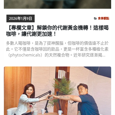
2026年1月9日
食事觀點
【專欄文章】解鎖你的代謝黃金機轉！這樣喝
咖啡，讓代謝更加速！
多數人喝咖啡，是為了提神醒腦，但咖啡的價值遠不止於
此。它不僅是含咖啡因的飲品，更是一杯富含多種植化素
（phytochemicals）的天然複合物。近年研究逐漸揭
示，咖啡與健康之間的關聯並非偶然，也不是神奇療效，
而是人類巧妙「逆利用」植物演化化學的結果。 對咖啡
樹而言，咖啡因與綠原酸並不是為了讓人類更有精神而存
在。這些成分原本是植物在長時間演化中，為了自我保護
所發展出的天然防禦機制，能干擾昆蟲的神經...