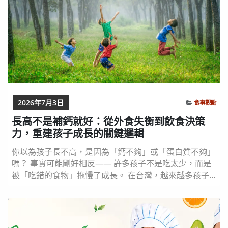
2026年7月3日
食事觀點
長高不是補鈣就好：從外食失衡到飲食決策
力，重建孩子成長的關鍵邏輯
你以為孩子長不高，是因為「鈣不夠」或「蛋白質不夠」
嗎？ 事實可能剛好相反—— 許多孩子不是吃太少，而是
被「吃錯的食物」拖慢了成長。 在台灣，越來越多孩子
正面臨一個矛盾現象：體重上升，營養卻下降；甜飲、麵
包、加工點心填滿日常，真正支撐骨骼與發育的關鍵營
養，反而被悄悄排擠。 當家長忙著補鈣、補營養時，往
往忽略了更根本的問題——飲食結構早已失衡。 長高，