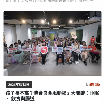
食」嗎？ 豆漿與益生菌的發酵原理是什麼？ 原來有一種
烹飪法叫做「法式紙包」，用來保留食材最純粹的風味與
營養！ 灃食攜手米其林綠星「陽明春天」，舉辦今年暑
假唯一米其林綠星主廚兒童營隊 🔥🔥 🌟三日營隊五大亮
點🌟 ★飲食素養★發酵科學★蔬食健康★料理實作★品
牌創造 ✅職人實作力｜米其林綠星團隊授課...
2026年5月8日
最新活動
孩子長不高？灃食良食脈動揭 3 大關鍵：睡眠
、 飲食與腸道