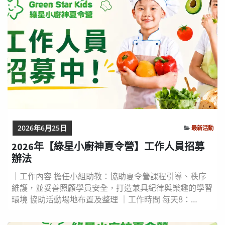
從來不是補一種營養就能解決的問題。 它其實是一場關...
2026年6月25日
最新活動
2026年【綠星小廚神夏令營】工作人員招募
辦法
｜工作內容 擔任小組助教：協助夏令營課程引導、秩序
維護，並妥善照顧學員安全，打造兼具紀律與樂趣的學習
環境 協助活動場地布置及整理 ｜工作時間 每天8：
00~17：30，共 8.5 小時（午休12：00-13：00） 夏令營
共四個梯次，可選擇欲服務之梯次，可接受同時報名多梯