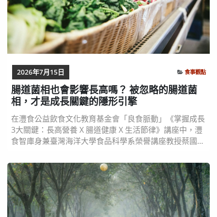
2026年7月15日
食事觀點
腸道菌相也會影響長高嗎？ 被忽略的腸道菌
相，才是成長關鍵的隱形引擎
在灃食公益飲食文化教育基金會「良食脈動」《掌握成長
3大關鍵：長高營養 X 腸道健康 X 生活節律》講座中，灃
食智庫身兼臺灣海洋大學食品科學系榮譽講座教授蔡國珍
提出一個顛覆認知的觀點：影響孩子身高的關鍵， 不只
在吃進去的營養，而在腸道如何處理這些營養 。 換句話
說，真正決定孩子能不能長高的，可能不是餐桌，而是腸
道。 「吃很多卻長不高」的真相：營養沒有被用上 「很
多家長會說，我的小孩吃很多、也很營養，...