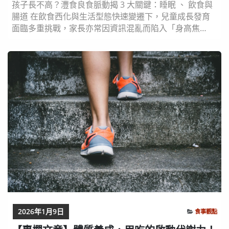
孩子長不高？灃食良食脈動揭 3 大關鍵：睡眠 、 飲食與
腸道 在飲食​西化與生活型態快速變遷下，兒童成長發育
面臨多重挑戰，家長亦常因資訊混亂而陷入「身高焦
慮」。為協助建立正確觀念，灃食教育基金會以《養出健
康未來：8-12歲關鍵飲食決策》為年​度主軸辦理四場系列
講座，首場講座以《掌握成長3大關鍵：長高營養 X 腸道
健康 X 生活節律》為題，邀請兒童生長發育專家楊晨醫
師、臺北醫學大學營養學院院長謝榮鴻...
2026年1月9日
食事觀點