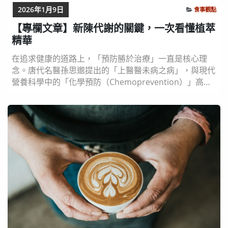
2026年1月9日
食事觀點
【專欄文章】新陳代謝的關鍵，一次看懂植萃
精華
在追求健康的道路上，「預防勝於治療」一直是核心理
念。唐代名醫孫思邈提出的「上醫醫未病之病」，與現代
營養科學中的「化學預防（Chemoprevention）」高度
契合。在眾多營養素中，存在於蔬果、香料及植物性食材
中的「植化素（Phytochemicals）」正扮演不可或缺的
角色。雖然並非人體必需營養素，但它們在促進代謝、抗
氧化、免疫調節與細胞保護等方面具有重要功能，是現代
健康管理不可忽視的微量營養因...