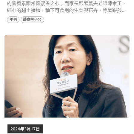
的營養素跟常懷感恩之心；而家長跟著農夫老師陳崇正，
細心的翻土播種，種下可食用的生菜與花卉，等著跟孩子
一起觀察長成的過程。 用食物，搭起學校跟家庭教育的
季刊
蔬食季刊09
橋樑，讓飲食教育變得輕鬆簡單，也能成為餐桌上的親子
話題！ ⬆️芴植遇旺工作室負責人／棗稻田有機農場農職人
／食農教育講師 陳崇正 選擇返鄉的契因 陳崇正的爺爺是
農夫，在宜蘭員山種植竹筍，他回憶從幼稚園開...
2024年3月17日