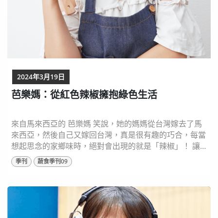
2024年3月19日
芭樂媽：從紅色辣椒擁抱綠色生活
來自馬來西亞的 芭樂媽 笑說，她的媽媽從台灣嫁去了馬
來西亞，然後自己又嫁回台灣，真是很有趣的巧合，每當
想起思念的家鄉味時，絕對會出現的就是「辣椒」！ 讓
日常餐桌充滿著不同辣椒，芭樂媽分享馬來西亞不同族群
季刊
蔬食季刊09
的多元料理，都會搭配不同的辣椒。她公開馬來風味辣椒
醬DIY的好吃配方，也推薦大家要活用原型食材，搭配各
種調味方式，展現出媲美肉類口感蔬食的神奇魔法。 ⬆️圖
片出處：和平國際出版《芭樂媽Qistin的...