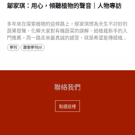
鄔家琪：用心，傾聽植物的聲音｜人物專訪
多年來在探索植物的這條路上，鄔家琪想為天生不討好的
蔬果發聲、化解大家對有機蔬菜的誤解、給植栽新手的入
門推薦，而一路走來最真誠的感受，就是希望能傳遞植物
的得來不易，如同電影《這一生，至少當一次傻瓜》中的
季刊
蔬食季刊09
蘋果爺爺，以謙卑態度傾聽植物的聲音，重新找回自然法
則，更加去善待，我們生長的這片土地。 ⬆️國立宜蘭大學
生物資源學院副院長 / 全國十大傑出農業專家 / 灃食智庫
委員 鄔家琪 【烹飪篇】 好好吃菜，菜...
聯絡我們
點選這裡