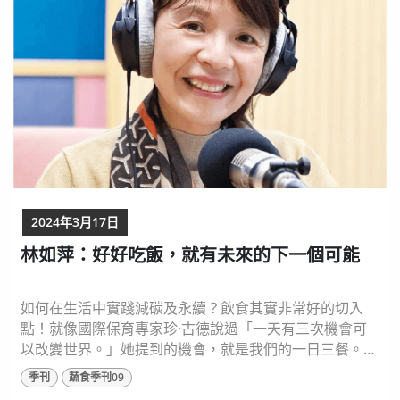
2024年3月17日
林如萍：好好吃飯，就有未來的下一個可能
如何在生活中實踐減碳及永續？飲食其實非常好的切入
點！就像國際保育專家珍·古德說過「一天有三次機會可
以改變世界。」她提到的機會，就是我們的一日三餐。
健康不好吃、永續很困難、有機很昂貴，是許多人對於永
季刊
蔬食季刊09
續飲食的刻板印象。農業部「食農教育推動會」委員林如