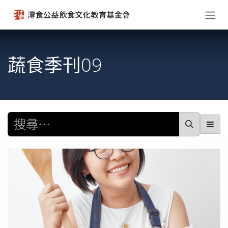
跳至內容
蔬食季刊09