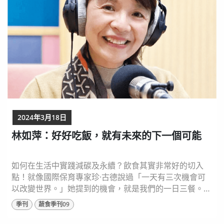
2024年3月18日
林如萍：好好吃飯，就有未來的下一個可能
如何在生活中實踐減碳及永續？飲食其實非常好的切入
點！就像國際保育專家珍·古德說過「一天有三次機會可
以改變世界。」她提到的機會，就是我們的一日三餐。
健康不好吃、永續很困難、有機很昂貴，是許多人對於永
季刊
蔬食季刊09
續飲食的刻板印象。農業部「食農教育推動會」委員林如
萍認為，永續的重點在於「共好」、產銷「共好」、人的