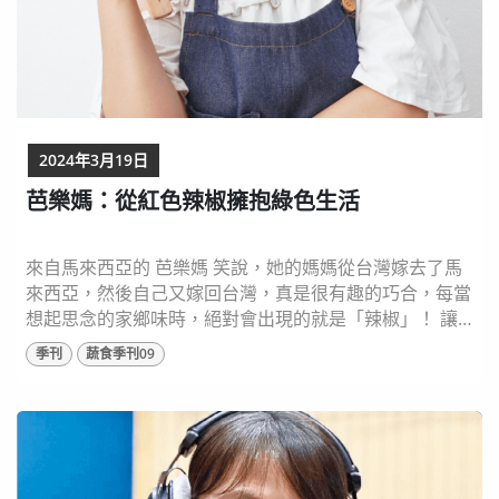
2024年3月19日
芭樂媽：從紅色辣椒擁抱綠色生活
來自馬來西亞的 芭樂媽 笑說，她的媽媽從台灣嫁去了馬
來西亞，然後自己又嫁回台灣，真是很有趣的巧合，每當
想起思念的家鄉味時，絕對會出現的就是「辣椒」！ 讓
日常餐桌充滿著不同辣椒，芭樂媽分享馬來西亞不同族群
季刊
蔬食季刊09
的多元料理，都會搭配不同的辣椒。她公開馬來風味辣椒
醬DIY的好吃配方，也推薦大家要活用原型食材，搭配各
種調味方式，展現出媲美肉類口感蔬食的神奇魔法。 ⬆️圖
片出處：和平國際出版《芭樂媽Qistin的...