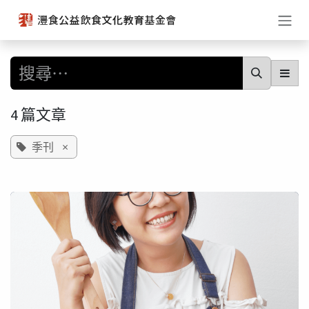
跳至內容
4 篇文章
季刊
×