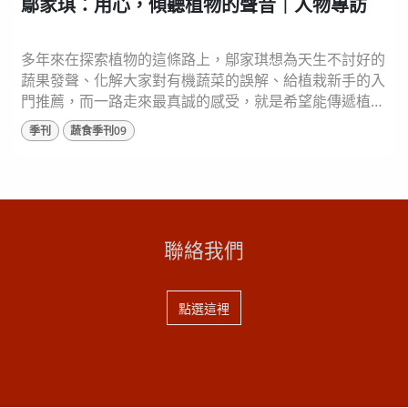
鄔家琪：用心，傾聽植物的聲音｜人物專訪
多年來在探索植物的這條路上，鄔家琪想為天生不討好的
蔬果發聲、化解大家對有機蔬菜的誤解、給植栽新手的入
門推薦，而一路走來最真誠的感受，就是希望能傳遞植物
的得來不易，如同電影《這一生，至少當一次傻瓜》中的
季刊
蔬食季刊09
蘋果爺爺，以謙卑態度傾聽植物的聲音，重新找回自然法
則，更加去善待，我們生長的這片土地。 ⬆️國立宜蘭大學
生物資源學院副院長 / 全國十大傑出農業專家 / 灃食智庫
委員 鄔家琪 【烹飪篇】 好好吃菜，菜...
聯絡我們
點選這裡