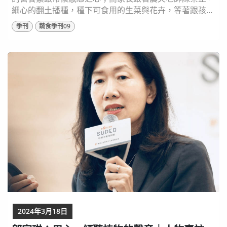
細心的翻土播種，種下可食用的生菜與花卉，等著跟孩子
一起觀察長成的過程。 用食物，搭起學校跟家庭教育的
季刊
蔬食季刊09
橋樑，讓飲食教育變得輕鬆簡單，也能成為餐桌上的親子
話題！ ⬆️芴植遇旺工作室負責人／棗稻田有機農場農職人
／食農教育講師 陳崇正 選擇返鄉的契因 陳崇正的爺爺是
農夫，在宜蘭員山種植竹筍，他回憶從幼稚園開...
2024年3月18日