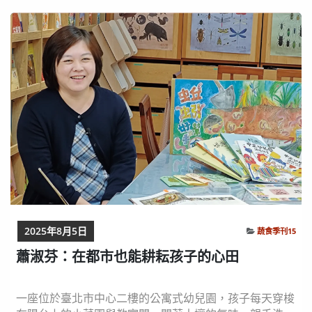
最愛吃餃子和滷肉飯！」嚴心鏞從小最期待的，就是嬸婆
包的韭菜餃子，那是他最深刻的味覺記憶。他從小在北投
長大，市場的香菇滷肉飯，成了一路走來的味道指南...
2025年8月5日
蔬食季刊15
蕭淑芬：在都市也能耕耘孩子的心田
一座位於臺北市中心二樓的公寓式幼兒園，孩子每天穿梭