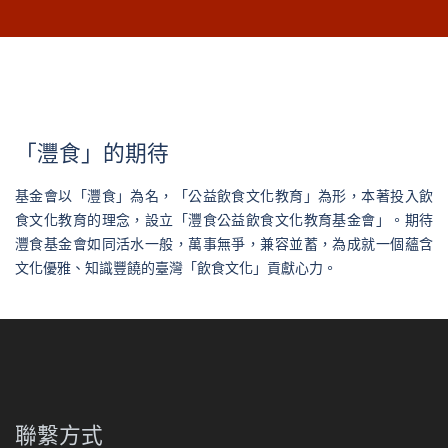
「灃食」的期待
基金會以「灃食」為名，「公益飲食文化教育」為形，本著投入飲
食文化教育的理念，設立「灃食公益飲食文化教育基金會」。期待
灃食基金會如同活水一般，萬事無爭，兼容並蓄，為成就一個蘊含
文化優雅、知識豐饒的臺灣「飲食文化」貢獻心力。
聯繫方式