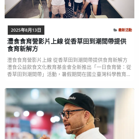
2025年8月13日
最新活動
灃食食育營影片上線 從香草田到潮間帶提供
食育新解方
灃食食育營影片上線 從香草田到潮間帶提供食育新解方
灃食公益飲食文化教育基金會全新推出「一日食育營：從
香草田到潮間帶」活動，暑假期間在國立臺灣科學教育館
舉辦兩場次，食育營課程扣緊「上山下海」的主軸，引導
孩子認識各種香草植物及潮間帶生物，透過動手種植、調
製專屬香草茶飲、製作清涼石花凍，以及海女阿嬤的人生
故事記者會等活動，讓大小朋友體驗食物、文化與環境的
緊密連結。 規劃不同主題 讓飲食教育更有趣 灃食...