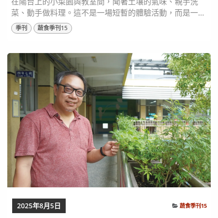
在陽台上的小菜園與教室間，聞著土壤的氣味、親手洗
菜、動手做料理。這不是一場短暫的體驗活動，而是一段
日復一日、由老師與孩子共同堆疊出來的生活教育歷程。
季刊
蔬食季刊15
中正幼兒園園長蕭淑芬深信，教育應該從孩子最貼近的生
活出發，而「吃」正是孩子每日生活中最關心、也最具學
習可能的起點。讓我們走進中正幼兒園，看看他們多年來
如何透過實踐食農教育在都市中生根，透過一餐一菜
間，...
2025年8月5日
蔬食季刊15