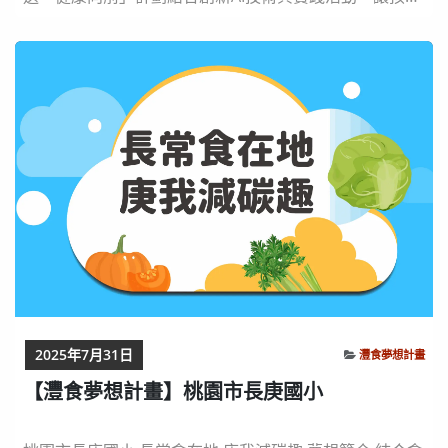
透過科技，輕鬆掌握營養攝取的關鍵，設計專屬健康菜
單。從AI數據分析到在地食材教育，從行動挑戰到成果分
享，孩子將化身健康飲食的創造者，學會吃得健康、學得
智慧，為家庭與校園注入灃食新能量！ 飲食夢想實踐紀
錄影片 2月實踐紀錄 餐桌前的數據練習：...
2025年7月31日
灃食夢想計畫
【灃食夢想計畫】桃園市長庚國小