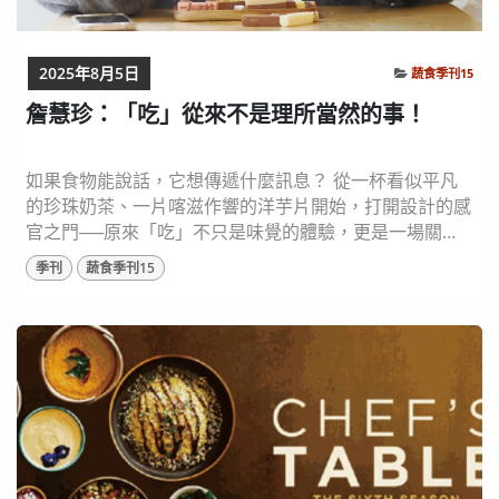
2025年8月5日
蔬食季刊15
詹慧珍：「吃」從來不是理所當然的事！
如果食物能說話，它想傳遞什麼訊息？ 從一杯看似平凡
的珍珠奶茶、一片喀滋作響的洋芋片開始，打開設計的感
官之門──原來「吃」不只是味覺的體驗，更是一場關於
未來的提問。UOVO Food Design Studio 創辦人詹慧珍
季刊
蔬食季刊15
（Amber Chen）從公平貿易出發，最終走入食物設計的
世界。她以設計為工具、以食物為語言，引導我們重新看
待日常飲食：吃下去的，不只是滋味，而是選擇、思考、
風土與未來。 圖片來...