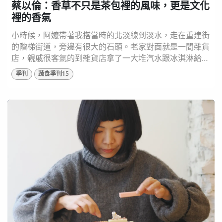
蔡以倫：香草不只是茶包裡的風味，更是文化
裡的香氣
小時候，阿嬤帶著我搭當時的北淡線到淡水，走在重建街
的階梯街道，旁邊有很大的石頭。老家對面就是一間雜貨
店，親戚很客氣的到雜貨店拿了一大堆汽水跟冰淇淋給我
吃，讓我對這兩個食物產生記憶連結，所以後來就覺得，
季刊
蔬食季刊15
淡水是個有香味的地方...... 圖片來源： 淡水香草街屋 提
供 從屋頂盆栽開始的香草夢 本來是媒體工作者的蔡以
倫，十多年前開始研究香草，並在阿嬤淡水重建街上的老
房子成立「香草街屋」，從事香...