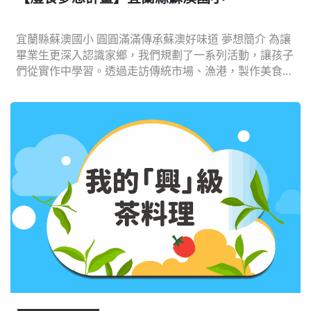
宜蘭縣蘇澳國小 圓圓滿滿傳承蘇澳好味道 夢想簡介 為讓
畢業生更深入認識家鄉，我們規劃了一系列活動，讓孩子
們從實作中學習。透過走訪傳統市場、漁港，製作美食地
圖和影片，親手烹煮魚丸、鯖魚等在地特色料理，不僅增
進對蘇澳飲食文化的了解，更培養對家鄉的熱愛。最後，
我們將舉辦一場別開生面的謝師宴，讓畢業生分享學習成
果，並將這份對家鄉的熱情傳承給學弟妹。藉由多元化的
活動，讓孩子們成為蘇澳美食文化的小小傳播者，為...