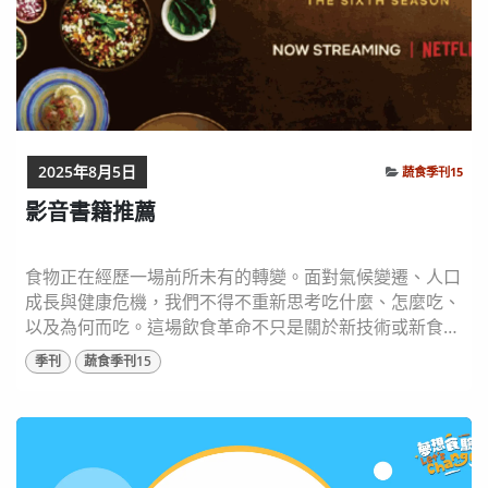
2025年8月5日
蔬食季刊15
影音書籍推薦
食物正在經歷一場前所未有的轉變。面對氣候變遷、人口
成長與健康危機，我們不得不重新思考吃什麼、怎麼吃、
以及為何而吃。這場飲食革命不只是關於新技術或新食
材，更關乎文化的延續、設計的創新、土地的永續與公平
季刊
蔬食季刊15
的實現。從田野到廚房、從創作者到消費者，每一個環節
都正被重新定義，勾勒出一幅全新的食物未來圖像。
Food for the Future 食物是文化，食物就是生活──它是
我們生命的一部分，也是將我們連結...