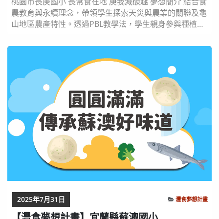
桃園市長庚國小 長常食在地 庚我減碳趣 夢想簡介 結合食
農教育與永續理念，帶領學生探索天災與農業的關聯及龜
山地區農產特性。透過PBL教學法，學生親身參與種植蔬
菜、蚯蚓堆肥、水耕蔬菜及綠屋頂營造，實踐低碳環保與
永續農業。此外實作咖啡渣蚊香、環保酵素、綠拿鐵等活
動，體驗資源循環與創造力的結合。透過實際參訪與外部
資源引入，深化學生對在地文化與永續食物的認識，提升
解決問題能力及環境保護意識，實現「吃當季、...
2025年7月31日
灃食夢想計畫
【灃食夢想計畫】宜蘭縣蘇澳國小