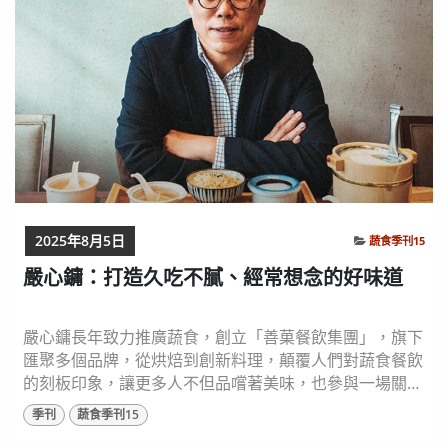
2025年8月5日
蔬食季刊15
嚴心鏞：打造久吃不膩、經常想念的好味道
嚴心鏞長年致力推廣蔬食，創立「善菓餐飲集團」，旗下
匯聚多個品牌，從烘焙到創新料理，顛覆人們對蔬食餐飲
的刻板印象，讓更多人不但品嚐著美味，也參與一場關於
永續的植物性飲食實踐。 圖片來源：嚴心鏞、善菓餐飲
季刊
蔬食季刊15
集團 提供 先創業再吃素：蔬食之路的意外開端 「我從小