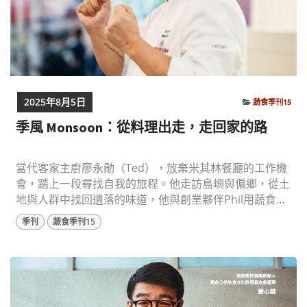
2025年8月5日
蔬食季刊15
季風 Monsoon：從料理出走，走回家的路
當代客家主廚廖永勛（Ted），放棄米其林餐廳的工作機
會，踏上一段尋找自我的旅程。他走訪島嶼與偏鄉，從土
地與人群中找回遺落的味道，他與創業夥伴Phil用蔬食重
新詮釋「新客家菜」，原本坐落台北士林的餐廳
季刊
蔬食季刊15
Monsoon，不但獲得米其林推薦，更成為外籍旅客不可
錯過的客家風味。2025年七月，Monsoon落腳竹北再次
開幕，這不只是餐廳的重啟，更是一場關於認同、記憶與
飲食未來的溫柔革命。 圖片來源： 季風 ...