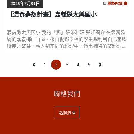
2025年7月31日
灃食夢想計畫
【灃食夢想計畫】嘉義縣太興國小
嘉義縣太興國小 我的「興」級茶料理 夢想簡介 在雲霧裊
繞的嘉義梅山山區，來自偏鄉學校的學生想利用自己家鄉
所產之茶葉，融入到不同的料理中，做出獨特的茶料理，
更希望能將茶料理菜單，加入到自己每日的營養午餐中，
讓茶除了喝之外還有不一樣的變化，也可以讓大家更認識
1
2
3
4
5
自己家鄉產的茶，於是，在懷著期待又興奮的心情，和老
師們開啟了ㄧ趟，夢想食驗事之旅… … 飲食夢想實踐紀錄
影片 12月實踐紀錄 這天我們發現到午餐的...
聯絡我們
點選這裡