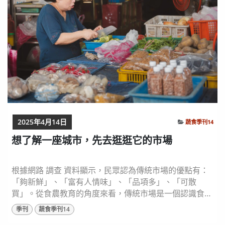
2025年4月14日
蔬食季刊14
想了解一座城市，先去逛逛它的市場
根據網路 調查 資料顯示，民眾認為傳統市場的優點有：
「夠新鮮」、「富有人情味」、「品項多」、「可散
買」。從食農教育的角度來看，傳統市場是一個認識食物
來源的絕佳場域，提供豐富而實際的學習機會，讓人們更
季刊
蔬食季刊14
深入了解飲食與土地的連結： ​ 認識多樣化食材 透過與攤