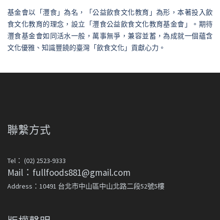
基金會以「灃食」為名，「公益飲食文化教育」為形，本著投入飲
食文化教育的理念，設立「灃食公益飲食文化教育基金會」。期待
灃食基金會如同活水一般，萬事無爭，兼容並蓄，為成就一個蘊含
文化優雅、知識豐饒的臺灣「飲食文化」貢獻心力。
聯繫方式
Tel： (02) 2523-9333
Mail：fullfoods881@gmail.com
Address：10491 台北市中山區中山北路二段52號5樓