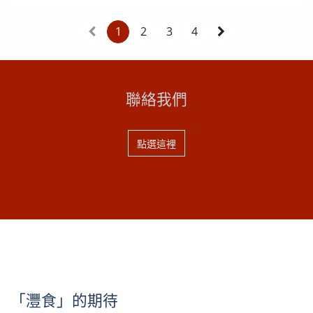
蘊藏著深厚的歷史文化，用臺語方式來稱呼，你會發現其
中樂趣所在，更會在料理時，增添了一份親切感。 龍鬚
1
2
3
4
菜（香瓜仔鬚 hiunn-kue-á-tshiu）...
聯絡我們
點選這裡
「灃食」的期待