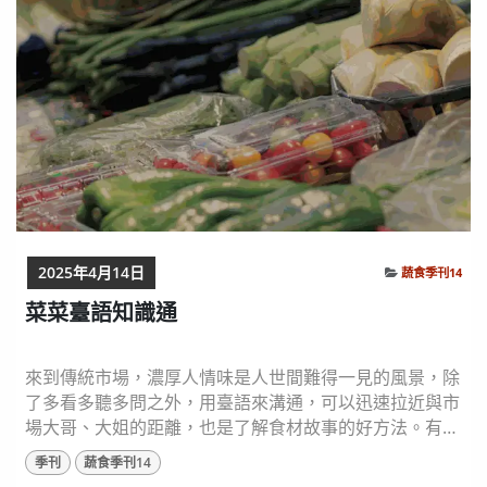
2025年4月14日
蔬食季刊14
菜菜臺語知識通
來到傳統市場，濃厚人情味是人世間難得一見的風景，除
了多看多聽多問之外，用臺語來溝通，可以迅速拉近與市
場大哥、大姐的距離，也是了解食材故事的好方法。有些
蔬果照著字面可略知一二其發音，但有些蔬果的名稱，真
季刊
蔬食季刊14
是八竿子還打不著，讓人徒生問號；其實，許多食材背後