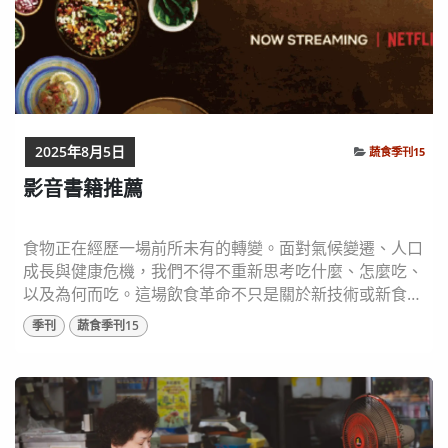
2025年8月5日
蔬食季刊15
影音書籍推薦
食物正在經歷一場前所未有的轉變。面對氣候變遷、人口
成長與健康危機，我們不得不重新思考吃什麼、怎麼吃、
以及為何而吃。這場飲食革命不只是關於新技術或新食
材，更關乎文化的延續、設計的創新、土地的永續與公平
季刊
蔬食季刊15
的實現。從田野到廚房、從創作者到消費者，每一個環節
都正被重新定義，勾勒出一幅全新的食物未來圖像。
Food for the Future 食物是文化，食物就是生活──它是
我們生命的一部分，也是將我們連結...