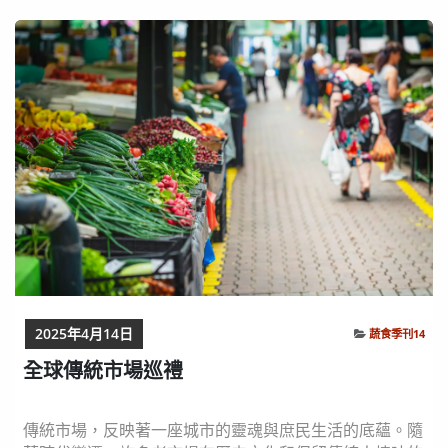
販交流，了解哪些蔬果是當季產物，進而認識節氣與農作
物生長的關係，培養消費者選擇當季食材的習慣，不僅吃
到健康，也能支持在地農業發展。 觀察飲食文化 ...
2025年4月14日
蔬食季刊14
全球傳統市場巡禮
傳統市場，反映著一座城市的靈魂與庶民生活的底蘊。隨