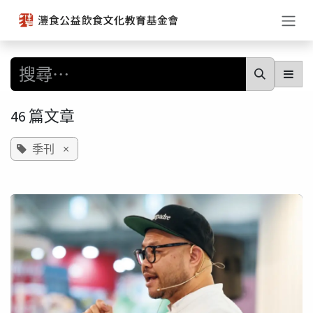
跳至內容
46 篇文章
季刊
×