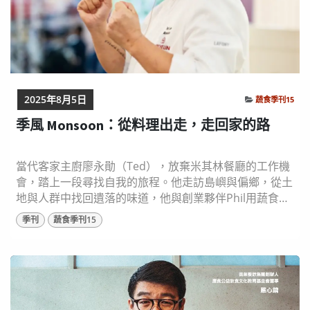
2025年8月5日
蔬食季刊15
季風 Monsoon：從料理出走，走回家的路
當代客家主廚廖永勛（Ted），放棄米其林餐廳的工作機
會，踏上一段尋找自我的旅程。他走訪島嶼與偏鄉，從土
地與人群中找回遺落的味道，他與創業夥伴Phil用蔬食重
新詮釋「新客家菜」，原本坐落台北士林的餐廳
季刊
蔬食季刊15
Monsoon，不但獲得米其林推薦，更成為外籍旅客不可
錯過的客家風味。2025年七月，Monsoon落腳竹北再次
開幕，這不只是餐廳的重啟，更是一場關於認同、記憶與
飲食未來的溫柔革命。 圖片來源： 季風 ...