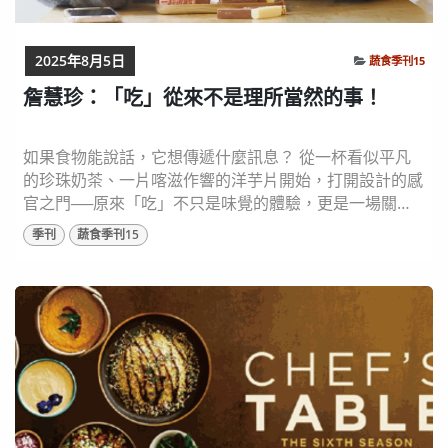
2025年8月5日
蔬食季刊15
詹慧珍：「吃」從來不是理所當然的事！
如果食物能說話，它想傳遞什麼訊息？ 從一杯看似平凡
的珍珠奶茶、一片喀滋作響的洋芋片開始，打開設計的感
官之門──原來「吃」不只是味覺的體驗，更是一場關於
未來的提問。UOVO Food Design Studio 創辦人詹慧珍
季刊
蔬食季刊15
（Amber Chen）從公平貿易出發，最終走入食物設計的
世界。她以設計為工具、以食物為語言，引導我們重新看
待日常飲食：吃下去的，不只是滋味，而是選擇、思考、
風土與未來。 圖片來...