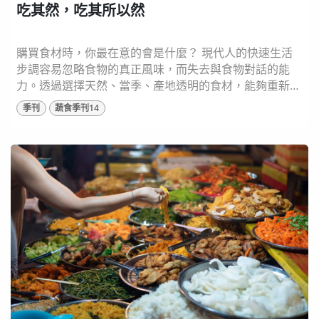
吃其然，吃其所以然
購買食材時，你最在意的會是什麼？ 現代人的快速生活
步調容易忽略食物的真正風味，而失去與食物對話的能
力。透過選擇天然、當季、產地透明的食材，能夠重新連
結回土地，成為聰明的消費者。習慣在家中烹飪，不僅有
季刊
蔬食季刊14
助健康，也能培養孩子對食物的認識，透過簡單的家常菜
帶來幸福感與累積味覺記憶，全家人若能好好坐下吃一頓
飯，同時了解餐桌上的每種食材，這樣不僅能吃其然，也
能吃出其所以然。 圖片來源：shutterstock...