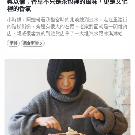
蔡以倫：香草不只是茶包裡的風味，更是文化
裡的香氣
小時候，阿嬤帶著我搭當時的北淡線到淡水，走在重建街
的階梯街道，旁邊有很大的石頭。老家對面就是一間雜貨
店，親戚很客氣的到雜貨店拿了一大堆汽水跟冰淇淋給我
吃，讓我對這兩個食物產生記憶連結，所以後來就覺得，
季刊
蔬食季刊15
淡水是個有香味的地方...... 圖片來源： 淡水香草街屋 提
供 從屋頂盆栽開始的香草夢 本來是媒體工作者的蔡以
倫，十多年前開始研究香草，並在阿嬤淡水重建街上的老
房子成立「香草街屋」，從事香...