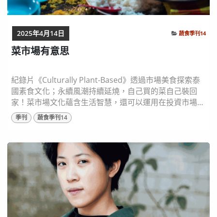
2025年4月14日
蔬食季刊14
菜市場有意思
紀錄片《Culturally Plant-Based》透過市場美食探索泰
國素食文化；永續風潮持續延燒，自己買的菜自己裝回
家！菜市場文化蘊含生活智慧，還可以運用在投資市場
上？臺灣市場常見的紅綠藍三色包，你知道它真正的名稱
季刊
蔬食季刊14
嗎？如何讓世界各國看見傳統市場文化？來看看宜蘭「少
年阿公」怎麼做！ 圖片來源：shutterstock 泰國的街頭
無肉美食 2025年全新系列紀錄片 《Culturally Plan...