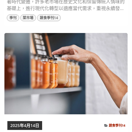
著時代變遷，許多老市場在歷史文化和保留傳統人情味的
基礎上，進行現代化轉型以適應當代需求，重視永續發
展、改善衛生條件、融入藝術裝置和烹飪體驗活動等，完
季刊
菜市場
蔬食季刊14
美融合傳統和現代的體現，藉此吸引年輕一代的目光。
讓我們一起踏上這場感官與文化的盛宴，探索全球市場交
織而成的精彩故事。 圖片來源：shutterstock 牛車水市
場｜新加坡 牛車水市場在 1930 年...
2025年4月14日
蔬食季刊14