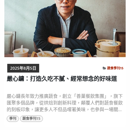
2025年8月5日
蔬食季刊15
嚴心鏞：打造久吃不膩、經常想念的好味道
嚴心鏞長年致力推廣蔬食，創立「善菓餐飲集團」，旗下
匯聚多個品牌，從烘焙到創新料理，顛覆人們對蔬食餐飲
的刻板印象，讓更多人不但品嚐著美味，也參與一場關於
永續的植物性飲食實踐。 圖片來源：嚴心鏞、善菓餐飲
季刊
蔬食季刊15
集團 提供 先創業再吃素：蔬食之路的意外開端 「我從小
最愛吃餃子和滷肉飯！」嚴心鏞從小最期待的，就是嬸婆