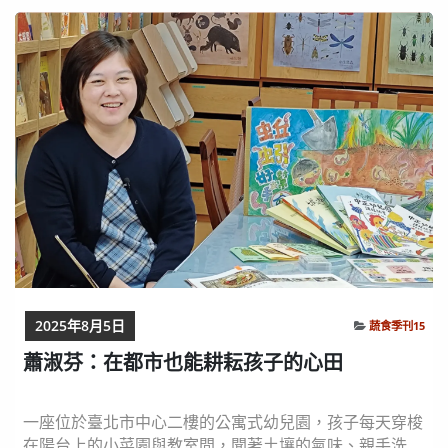
包的韭菜餃子，那是他最深刻的味覺記憶。他從小在北投
長大，市場的香菇滷肉飯，成了一路走來的味道指南...
2025年8月5日
蔬食季刊15
蕭淑芬：在都市也能耕耘孩子的心田
一座位於臺北市中心二樓的公寓式幼兒園，孩子每天穿梭
在陽台上的小菜園與教室間，聞著土壤的氣味、親手洗