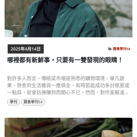
2025年4月14日
蔬食季刊14
哪裡都有新鮮事，只要有一雙發現的眼睛！
對許多人而言，傳統菜市場是熟悉的購物環境，舉凡蔬
果、熟食到生活雜貨一應俱全，有時若能成功多討根蔥或
一點蒜，就會彷彿賺到而開心不已。然而，對作家蘇凌而
言，走進菜市場的目的並非買菜，而是「觀察」，舉凡招
季刊
蔬食季刊14
牌的諧音梗、店面擺設、甚至老闆以前玩樂團等無關買菜
之事，才是她走入市場，好奇想一探究竟的地方...... 圖片
來源： 蘇凌 提供 蘇凌，《菜場搜神記》作者 人物攝影｜
林冠良 因為要吃早餐而踏入市場 蘇凌...