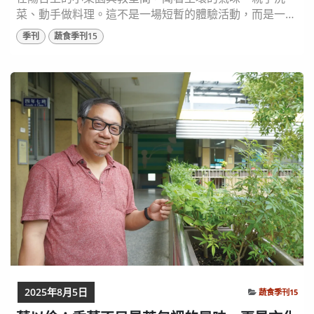
菜、動手做料理。這不是一場短暫的體驗活動，而是一段
日復一日、由老師與孩子共同堆疊出來的生活教育歷程。
季刊
蔬食季刊15
中正幼兒園園長蕭淑芬深信，教育應該從孩子最貼近的生
活出發，而「吃」正是孩子每日生活中最關心、也最具學
習可能的起點。讓我們走進中正幼兒園，看看他們多年來
如何透過實踐食農教育在都市中生根，透過一餐一菜
間，...
2025年8月5日
蔬食季刊15