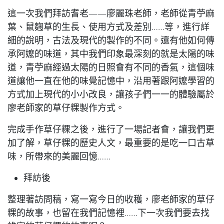
這一次我們拜訪耆老
——
廖麗珠老師，老師從青苧麻
葉、鼠麴草的生長、使用方式及差別…
…
等，進行詳
細的說明，古法及現代的製作的不同。還有他如何傳
承阿嬤的味道，其中我們印象最深刻的就是太陽的味
道，青苧麻經過太陽的日照會有不同的香氣，這個味
道讓他一直在他的味覺記憶中，沿用著跟阿嬤學習的
方式加上現代的小小改良，讓孩子們一一的體驗屬於
廖老師家的草仔粿製作方式。
完成手作草仔粿之後，進行了一場記者會，讓我們更
加了解，草仔粿的歷史人文，最重要的是吃一口古草
味，所帶來的美麗回憶…
…
拜訪後
整理著訪問稿，寫一寫今日的收穫，廖老師家的草仔
粿的故事，也留在我們記憶裡
……
下一次我們要去找