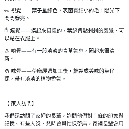
👀 視覺——葉子呈綠色，表面有細小的毛，陽光下
閃閃發亮。
✋ 觸覺——摸起來粗粗的，葉緣帶點刺刺的感覺，可
以黏在衣服上。
👃 嗅覺——有一股淡淡的青草氣息，聞起來很清
新。
👅 味覺——苧麻經過加工後，能製成美味的草仔
粿，帶有淡淡的植物香氣。
【 家人訪問】
我們還訪問了家裡的長輩，詢問他們對苧麻的印象與
記憶。有些人說，兒時曾幫忙採苧麻，家裡長輩會用