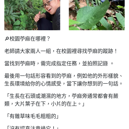
🔎校園苧麻在哪裡？
老師請大家兩人一組，在校園裡尋找苧麻的蹤跡！
當找到苧麻時，需完成指定任務，並拍照記錄 。
最後用一句話形容看到的苧麻，例如他的外形樣貌、
生長環境給你的心情感受，當下讓你想到的一句話。
「生長在石頭或潮濕的地方，苧麻旁通常都會有蕨
類，大片葉子在下，小片的在上。」
「有雜草味毛毛粗粗的」
「沒有認真注意過它！」