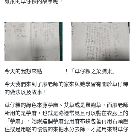
誰家的草仔粿的故事呢？
今天的我想來點————！「草仔粿之菜脯米」
今天我們來到了廖老師的家來與她學習有關於草仔粿
的做法以及故事！
草仔粿的綠色來源苧麻、艾草或是鼠麴草，而廖老師
所用的是苧麻，也就是路邊常見且可以黏在衣服上的
「苧麻」，她說這個苧麻要用麻布袋包著再用石頭壓
住或是用曬的慢慢的來把水分去除，才能用來幫草仔