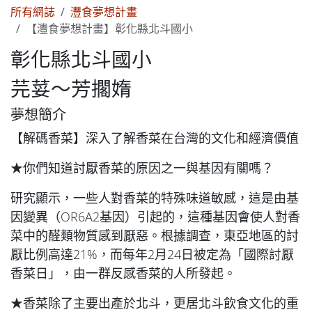
所有網誌
灃食夢想計畫
【灃食夢想計畫】彰化縣北斗國小
彰化縣北斗國小
芫荽～芳擱媠
夢想簡介
【解碼香菜】深入了解香菜在台灣的文化和經濟價值
★
你們知道討厭香菜的原因之一與基因有關嗎？
研究顯示，一些人對香菜的特殊味道敏感，這是由基
因變異（OR6A2基因）引起的，這種基因會使人對香
菜中的醛類物質感到厭惡。根據調查，東亞地區的討
厭比例高達21%，而每年2月24日被定為「國際討厭
香菜日」，由一群反感香菜的人所發起。
★
香菜除了主要出產於北斗，更居北斗飲食文化的重