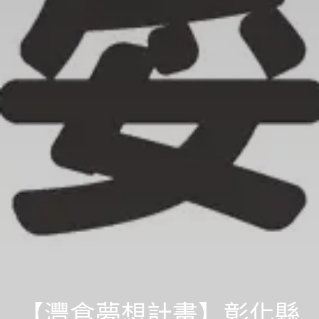
【灃食夢想計畫】彰化縣