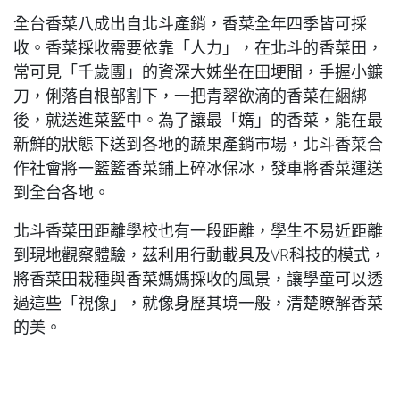
全台香菜八成出自北斗產銷，香菜全年四季皆可採
收。香菜採收需要依靠「人力」，在北斗的香菜田，
常可見「千歲團」的資深大姊坐在田埂間，手握小鐮
刀，俐落自根部割下，一把青翠欲滴的香菜在綑綁
後，就送進菜籃中。為了讓最「媠」的香菜，能在最
新鮮的狀態下送到各地的蔬果產銷市場，北斗香菜合
作社會將一籃籃香菜鋪上碎冰保冰，發車將香菜運送
到全台各地。
北斗香菜田距離學校也有一段距離，學生不易近距離
到現地觀察體驗，茲利用行動載具及VR科技的模式，
將香菜田栽種與香菜媽媽採收的風景，讓學童可以透
過這些「視像」，就像身歷其境一般，清楚瞭解香菜
的美。