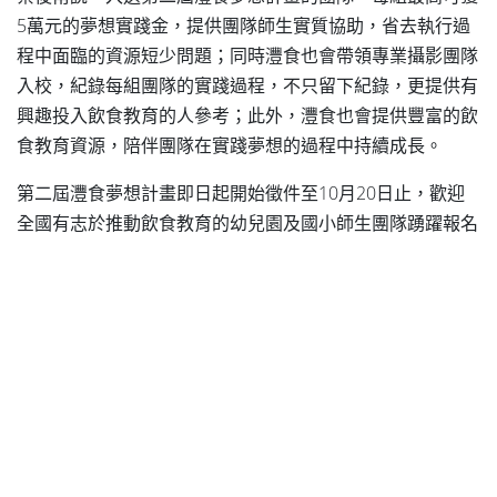
5萬元的夢想實踐金，提供團隊師生實質協助，省去執行過
程中面臨的資源短少問題；同時灃食也會帶領專業攝影團隊
入校，紀錄每組團隊的實踐過程，不只留下紀錄，更提供有
興趣投入飲食教育的人參考；此外，灃食也會提供豐富的飲
食教育資源，陪伴團隊在實踐夢想的過程中持續成長。
第二屆灃食夢想計畫即日起開始徵件至10月20日止，歡迎
全國有志於推動飲食教育的幼兒園及國小師生團隊踴躍報名
參加，一同探索未來飲食生活的無限可能，用實質行動加速
孩子夢想的完成！
第二屆「灃食夢想計畫—夢想食驗事」飲食行動創意方案報
名簡章，請至活動網站下載：
https://www.dreamslab.fullfoods.org/