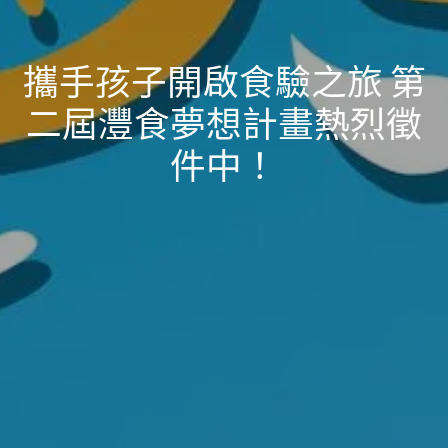
攜手孩子開啟食驗之旅 第
二屆灃食夢想計畫熱烈徵
件中！