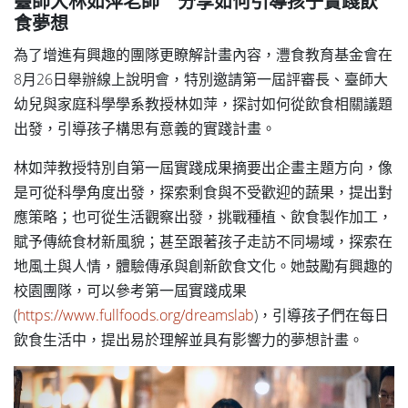
臺師大林如萍老師 分享如何引導孩子實踐飲
食夢想
為了增進有興趣的團隊更瞭解計畫內容，灃食教育基金會在
8月26日舉辦線上說明會，特別邀請第一屆評審長、臺師大
幼兒與家庭科學學系教授林如萍，探討如何從飲食相關議題
出發，引導孩子構思有意義的實踐計畫。
林如萍教授特別自第一屆實踐成果摘要出企畫主題方向，像
是可從科學角度出發，探索剩食與不受歡迎的蔬果，提出對
應策略；也可從生活觀察出發，挑戰種植、飲食製作加工，
賦予傳統食材新風貌；甚至跟著孩子走訪不同場域，探索在
地風土與人情，體驗傳承與創新飲食文化。她鼓勵有興趣的
校園團隊，可以參考第一屆實踐成果
(
https://www.fullfoods.org/dreamslab
)，引導孩子們在每日
飲食生活中，提出易於理解並具有影響力的夢想計畫。