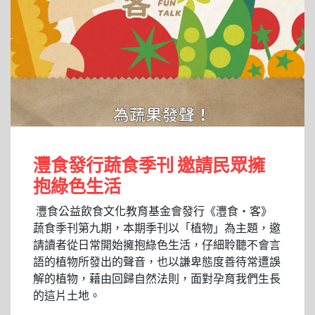
灃食發行蔬食季刊 邀請民眾擁
抱綠色生活
灃食公益飲食文化教育基金會發行《灃食‧客》
蔬食季刊第九期，本期季刊以「植物」為主題，邀
請讀者從日常開始擁抱綠色生活，仔細聆聽不會言
語的植物所發出的聲音，也以謙卑態度善待常遭誤
解的植物，藉由回歸自然法則，面對孕育我們生長
的這片土地。