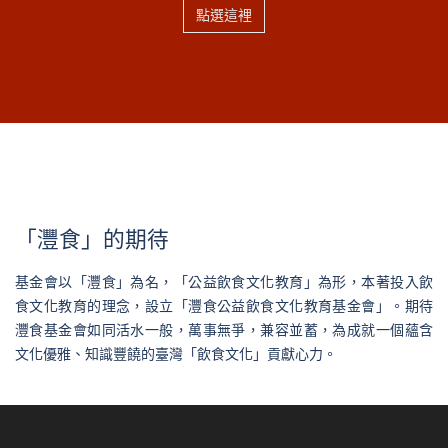
點選這裡
「灃食」的期待
基金會以「灃食」為名，「公益飲食文化教育」為形，本著投入飲
食文化教育的理念，設立「灃食公益飲食文化教育基金會」。期待
灃食基金會如同活水一般，萬事無爭，兼容並蓄，為成就一個蘊含
文化優雅、知識豐饒的臺灣「飲食文化」貢獻心力。