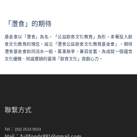
「灃食」的期待
基金會以「灃食」為名，「公益飲食文化教育」為形，本著投入飲
食文化教育的理念，設立「灃食公益飲食文化教育基金會」。期待
灃食基金會如同活水一般，萬事無爭，兼容並蓄，為成就一個蘊含
文化優雅、知識豐饒的臺灣「飲食文化」貢獻心力。
聯繫方式
Tel： (02) 2523-9333
Mail：fullfoods881@gmail.com