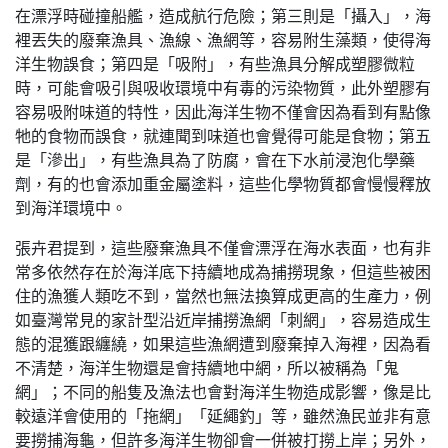
在漂浮時碰撞船艦，造成航行危險；第三則是「攝入」，海
裡丟失的廢棄漁具、漁線、漁網等，容易附生藻類，使得海
洋生物誤食；第四是「吸附」，有些漁具分解成塑膠微粒
時，可能會吸引與吸收環境中有毒的污染物質，此外塑膠有
容易吸附味道的特性，因此海洋生物不僅會因為看到有點像
牠的食物而誤食，就連聞到味道也會覺得可能是食物；第五
是「滲出」，有些漁具為了防腐，會在下水前浸泡化學藥
劑，有的也會添加重金屬塗料，這些化學物質都會慢慢釋放
到海洋環境中。
張卉君提到，這些廢棄漁具不僅會漂浮在海水表面，也有非
常多依然存在於海洋底下持續地成為捕撈現象，但這些被困
住的漁獲人類吃不到，當然也無法換算成更高的生產力，例
如臺灣常見的家計型沿近岸捕撈漁網「刺網」，容易造成生
態的混獲跟纏繞，如果這些漁網遭到廢棄掉入海裡，因為看
不清楚，海洋生物還是會持續地中網，所以被稱為「鬼
網」；不同的船隻及漁法也會對海洋生物造成影響，像是比
較遠洋會使用的「拖網」「延繩釣」等，雖然漁民並非有意
要撈捕海龜，但許多海洋生物卻會一併被打撈上岸；另外，