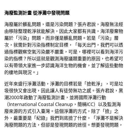
海廢監測計畫 從淨灘中發現問題
海廢屬於髒亂問題，還是污染問題？張卉君說，海廢無法經
由移除整理乾淨就能解決，因此大家都有共識，海洋廢棄物
屬於「污染」問題，而非僅是髒亂問題。若是「污染」層
次，就需針對污染指標制定目標，「每天出門，我們可以透
過指標觀察空氣污染嚴不嚴重，可是，哪裡可以看到海洋污
染的指標？所以這就是觀測海廢議題重要的原因，也希望可
以有帶領大家進一步認識海洋生物的機會，並了解這些動物
的棲地與現況。」
近年來盛行淨灘活動，淨灘的目標若是「撿乾淨」，可是垃
圾很快又會出現，因此讓人有徒勞無功之感。張卉君說，黑
潮2000年啟動了海廢監測計畫，並將國際淨灘行動
（International Coastal Cleanup，簡稱ICC）以及監測海
廢來源的方式引入臺灣。這個淨灘的方式，除了「撿」之
外，最重要是「紀錄」我們到底撿了什麼，「淨灘不是解決
海廢問題的方法，但卻是發現問題的途徑。想要發現問題，