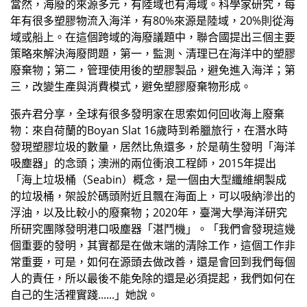
當然，海廢的來源多元，有陸域也有海域。科學家研究，每
年有很多塑膠物流入海洋，有80%來源是陸域，20%則從海
域或船上。在這個跨域的海廢議題中，聯合國提出三個主要
策略來解決海廢問題，第一，監測、清理已在海洋中的塑膠
廢棄物；第二，管理使用後的塑膠製品，避免進入海洋；第
三，改變生產與消費模式，避免塑膠廢棄物形成。
張卉君分享，全球有很多發明家在思索如何回收海上廢棄
物：來自荷蘭的Boyan Slat 16歲時到希臘旅行，在潛水時
發現塑膠垃圾的數量，居然比魚還多，於是萌生發明「海洋
吸塵器」的念頭；澳洲的兩位衝浪工程師，2015年提出
「海上垃圾桶（Seabin）概念，是一個由大型纖維網製成
的垃圾桶，架設於碼頭附近且飄在海面上，可以吸納滲出的
浮油，以及比較小的廢棄物；2020年，臺灣大學海洋研究
所研究團隊發明港口吸塵器「湛鬥機」。「我們會發現這幾
個重要的發明，其實都是在做末端的清除工作，這個工作非
常重要，可是，如何在源頭去做改善，還是會回到我們每個
人的責任，所以最後不能免除的還是必須提起，我們如何在
自己的生活裡實踐......」她說。