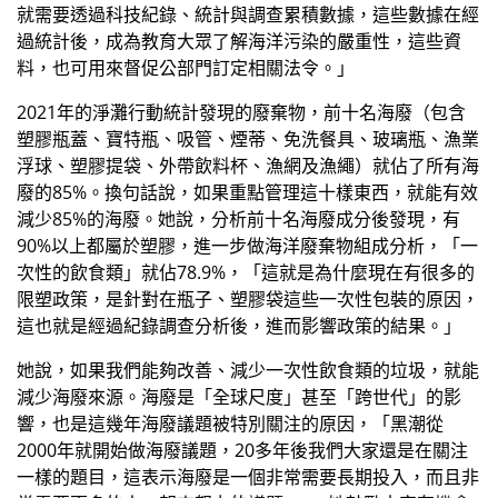
就需要透過科技紀錄、統計與調查累積數據，這些數據在經
過統計後，成為教育大眾了解海洋污染的嚴重性，這些資
料，也可用來督促公部門訂定相關法令。」
2021年的淨灘行動統計發現的廢棄物，前十名海廢（包含
塑膠瓶蓋、寶特瓶、吸管、煙蒂、免洗餐具、玻璃瓶、漁業
浮球、塑膠提袋、外帶飲料杯、漁網及漁繩）就佔了所有海
廢的85%。換句話說，如果重點管理這十樣東西，就能有效
減少85%的海廢。她說，分析前十名海廢成分後發現，有
90%以上都屬於塑膠，進一步做海洋廢棄物組成分析，「一
次性的飲食類」就佔78.9%，「這就是為什麼現在有很多的
限塑政策，是針對在瓶子、塑膠袋這些一次性包裝的原因，
這也就是經過紀錄調查分析後，進而影響政策的結果。」
她說，如果我們能夠改善、減少一次性飲食類的垃圾，就能
減少海廢來源。海廢是「全球尺度」甚至「跨世代」的影
響，也是這幾年海廢議題被特別關注的原因，「黑潮從
2000年就開始做海廢議題，20多年後我們大家還是在關注
一樣的題目，這表示海廢是一個非常需要長期投入，而且非