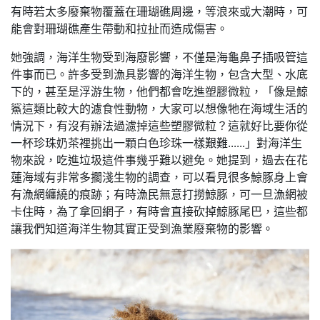
有時若太多廢棄物覆蓋在珊瑚礁周邊，等浪來或大潮時，可
能會對珊瑚礁產生帶動和拉扯而造成傷害。
她強調，海洋生物受到海廢影響，不僅是海龜鼻子插吸管這
件事而已。許多受到漁具影響的海洋生物，包含大型、水底
下的，甚至是浮游生物，他們都會吃進塑膠微粒，「像是鯨
鯊這類比較大的濾食性動物，大家可以想像牠在海域生活的
情況下，有沒有辦法過濾掉這些塑膠微粒？這就好比要你從
一杯珍珠奶茶裡挑出一顆白色珍珠一樣艱難......」對海洋生
物來說，吃進垃圾這件事幾乎難以避免。她提到，過去在花
蓮海域有非常多擱淺生物的調查，可以看見很多鯨豚身上會
有漁網纏繞的痕跡；有時漁民無意打撈鯨豚，可一旦漁網被
卡住時，為了拿回網子，有時會直接砍掉鯨豚尾巴，這些都
讓我們知道海洋生物其實正受到漁業廢棄物的影響。