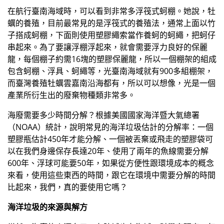
在航行臺南海域時，可以看到非常多浮筏式蚵棚。她說，牡
蠣的養殖，目前最常見的是浮筏式的養殖法，通常上面以竹
子搭成蚵棚，下面則使用塑膠繩索當作養蚵的蚵繩，把蚵仔
串起來。為了要讓浮棚浮起來，就會需要浮力良好的保麗
龍，每個棚子約需16塊的塑膠保麗龍，所以一個棚架的組成
包含蚵棚、浮具、蚵繩等，光臺南海域就有900多組棚架，
而臺灣養殖牡蠣雲嘉南沿海都有，所以可以想像，光是一個
產業所衍生出的廢棄物種類非常多。
海廢需要多少時間分解？根據美國國家海洋暨大氣總署
（NOAA）統計，說明常見的海洋垃圾估計的分解率：一個
塑膠瓶估計450年才能分解、一個被丟棄或飛走的塑膠袋可
以在我們身邊保存長達20年、使用了兩年的魚線需要分解
600年、浮球可能要50年，如果從方便性跟環境成本的概念
來看，使用這些東西的時間，跟它在環境中需要分解的時間
比起來，我們，真的要使用它嗎？
海洋垃圾的來源與解方