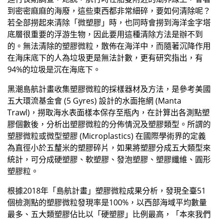
到密密麻麻的海廢，這些東西都非常細碎，要如何清除呢？
若全部撈起來清除「微塑膠」時，也同時會撈到海洋金字塔
底層很重要的浮游生物，因此要用這種清除方法是辦不到
的。無法清除的塑膠微粒，散佈在海洋中，而隨著沉降作用
在海床底下的人為垃圾更是無法計數，更有研究指出，有
94%的垃圾是沉在海底下。
黑潮島航計畫收集塑膠微粒的採樣器材及方法，是參考美國
五大環流基金會
(5 Gyres) 設計的水面拖網 (Manta
Trawl)，撈取海水表面樣本保存至瓶內，在計算出各測點塑
膠個數後，分析出塑膠微粒的分佈情況及塑膠類型。所謂的
塑膠微粒或微型塑膠 (Microplastics) 在國際學術界的定義
為直徑小於五釐米的塑膠碎片，如果將塑膠分成五大類型來
統計，可分成硬塑膠、軟塑膠、發泡塑膠、塑膠纖維、圓形
塑膠粒。
根據2018年「島航計畫」塑膠微粒成果分析，發現全臺51
個檢測點的塑膠微粒發現率是100%，以西部海域平均數量
最多、五大類塑膠佔比以「硬塑膠」比例最高，「本來我們