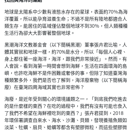
找回與海洋的連結
地球是太陽系中少數有液態水存在的星球，表面約70％為海
洋覆蓋，所以能孕育滋養生命；不過不是所有陸地都適合人
類生存，能居住的區域僅佔整個地球不到30％，但人類種種
生活行為卻大大影響著整個地球。
黑潮海洋文教基金會（以下簡稱黑潮）董事張卉君比喻，人
體其實就和地球一樣，約70%是水分，所以「每個人心裡、
身上都住著一座海洋，海洋，跟我們非常接近」。然而，有
人會說，看到海第一時間會想到海鮮，生活在四面環海的島
嶼，也許吃海鮮不是件困難或奢侈的事，但除了知道臺灣海
種類繁多外，我們是否也了解到，海洋廢棄物（以下簡稱海
廢）在臺灣四周海域其實也非常密佈？
海廢，是近年受到關心的環境議題之一，「到底我們吃進去
的是什麼樣的東西？在吃的過程中，我們有沒有可能也食入
了我們不希望在海鮮裡吃到的東西？」張卉君提到，2018
年環保署調查自來水、海水、沙灘、貝類，發現養殖魚類如
淡菜、牡蠣、扇貝、蛤蠣等都含有塑膠微粒，而這些塑膠微