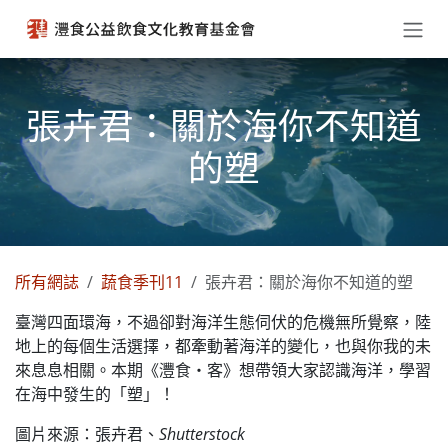
跳至內容
張卉君：關於海你不知道
的塑
所有網誌
蔬食季刊11
張卉君：關於海你不知道的塑
臺灣四面環海，不過卻對海洋生態伺伏的危機無所覺察，陸
地上的每個生活選擇，都牽動著海洋的變化，也與你我的未
來息息相關。本期《灃食・客》想帶領大家認識海洋，學習
在海中發生的「塑」！
圖片來源：張卉君、
Shutterstock