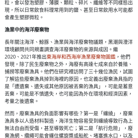
粒，會以發泡塑膠、薄膜、顆粒、碎片、纖維等不同樣態出
現，所以日常飲食料理常用到的鹽、甚至日常飲用水可能都
會產生塑膠微粒。
漁業中的海洋廢棄物
長年關注海洋、鯨豚、漁業與海洋廢棄物議題，黑潮與澄洋
環境顧問共同規畫調查海洋廢棄物的來源與成因。繼
2020、2021年推出
東海岸和西海岸漁業廢棄物圖鑑
，他們
發現，除了民生廢棄物之外，海廢有高達七成來自於養殖、
捕撈等廢棄漁具。他們在研究裡訪問了三十幾位漁民，試圖
了解這些廢棄漁具掉到海裡的原因，也定義出廢棄漁具指的
是「遭遺棄、遺失或其他原因被丟棄的漁具」，可能是蓄意
丟棄，可能是不慎遺失，也可能因為外在環境和經濟因素，
考量之後遺棄。
然而，廢棄漁具的負面影響有哪些？第一是「纏繞」，廢棄
漁具多以人造材料製造，海洋生物容易受到纏繞導致行為上
無法自由而受傷，甚至導致死亡；第二是「航行危險」，廢
棄漁網、纜繩可能會纏住螺旋槳或船舵、堵塞進水口，以及