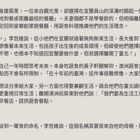
身建築業，一位來自觀光業，卻選擇在宜蘭員山的深溝村開起一
地到餐桌距離最短的餐廳」。夫妻倆都不是學餐飲的，但相偕離
定回到家鄉創業開餐廳，用蔬食料理推廣他們的生活理念。
。」李哲維說，從小他們在宜蘭就過著無拘無束生活，長大後到
想像著未來生活，包括孩子出生後的成長環境，但縱使他們選擇
不想，也根本不知道回宜蘭要做什麼，但就選擇離開了臺北！」
自己一年時間思考未來。本身吃蔬食的黃子軒觀察到，澳洲蔬食
點而不會有所限制，「在十年前的臺灣，這件事很難想像，大家
想法分享給大家，另一方面也得要兼顧生活。過去他們在臺北過
更重視日常生活；離開澳洲前房東對他們說：「我們要為生活工
早餐店，提供蔬食餐點。
談到一簞食的命名，李哲維說，這個名稱其實是來自他的母親，