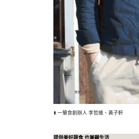
⬆️ 一簞食創辦人 李哲維、黃子軒
提供美好蔬食 也兼顧生活