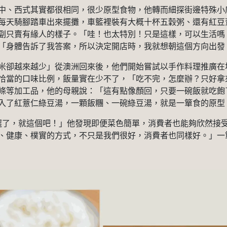
中、西式其實都很相同，很少原型食物，他轉而細探街邊特殊小
每天騎腳踏車出來擺攤，車籃裡裝有大概十杯五穀粥、還有紅豆
副只賣有緣人的樣子。「哇！也太特別！只是這樣，可以生活嗎
「身體告訴了我答案，所以決定開店時，我就想朝這個方向出發
米卻越來越少」從澳洲回來後，他們開始嘗試以手作料理推廣在
恰當的口味比例，飯量實在少不了，「吃不完，怎麼辦？只好拿
條等加工品，他的母親說：「這有點像顏回，只要一碗飯就吃飽
入了紅薏仁綠豆湯，一顆飯糰、一碗綠豆湯，就是一簞食的原型
我不用選了，就這個吧！」他發現即便菜色簡單，消費者也能夠欣然
、健康、樸實的方式，不只是我們很好，消費者也同樣好。」一