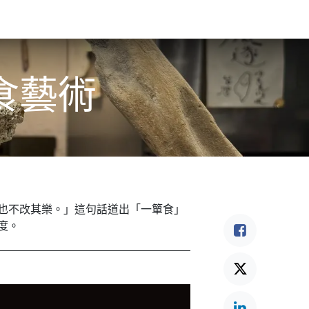
食驗事
良食教育
營養5餐​
灃食季刊​
食藝術
也不改其樂。」這句話道出「一簞食」
度。