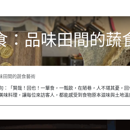
關於我們​
活動訊息
夢想
食：品味田間的蔬
味田間的蔬食藝術
句：「賢哉！回也！一簞食，一瓢飲，在陋巷，人不堪其憂，回
美味料理，讓每位來訪客人，都能感受到食物原本滋味與土地溫