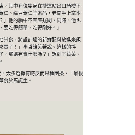
店，其中有位隻身在捷運站出口騎樓下
薏仁、綠豆薏仁等粥品，老闆手上拿本
？」他的腦中不禁產疑問，同時，他也
，要吃得簡單，吃得剛好。」
地米食，將設計過的新鮮配料放進米飯
來賣了！」李哲維笑著說。這樣的拌
了，那還有賣什麼嗎？」想到了蔬菜、
。
接受，太多選擇有時反而是種困擾，「最後
簞食於焉誕生。