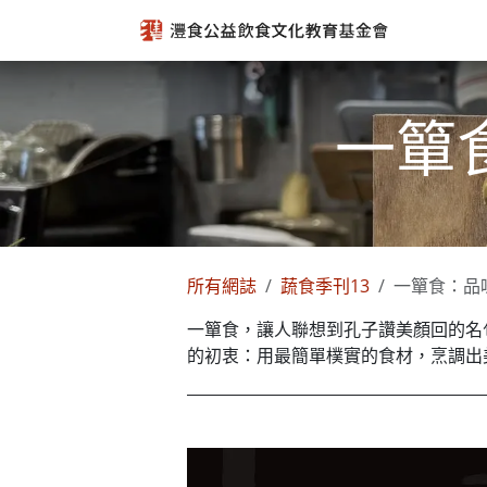
跳至內容
一簞
所有網誌
蔬食季刊13
一簞食：品
一簞食，讓人聯想到孔子讚美顏回的名
的初衷：用最簡單樸實的食材，烹調出