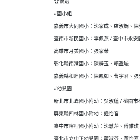
🏆優選
#國小組
嘉義市大同國小：沈家成、盧淑娟、陳
臺南市新民國小：李佩燕 / 臺中市永安
高雄市月美國小：張家榮
彰化縣南港國小：陳靜玉、賴盈璇
嘉義縣和睦國小：陳鳳如、曹宇君、張
#幼兒園
新北市北峰國小附幼：吳淑蓮 / 桃園
屏東縣四林國小附幼：鍾怡音
臺中市喀哩國小附幼：沈慧萍、傅雅琪
臺北市立中正幼兒園：蕭淑芬、黃怡嘉