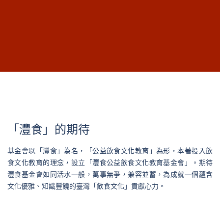
「灃食」的期待
基金會以「灃食」為名，「公益飲食文化教育」為形，本著投入飲
食文化教育的理念，設立「灃食公益飲食文化教育基金會」。期待
灃食基金會如同活水一般，萬事無爭，兼容並蓄，為成就一個蘊含
文化優雅、知識豐饒的臺灣「飲食文化」貢獻心力。