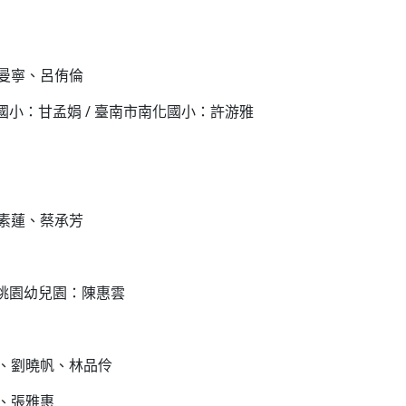
曼寧、呂侑倫
國小：甘孟娟 / 臺南市南化國小：許游雅
素蓮、蔡承芳
市桃園幼兒園：陳惠雲
、劉曉帆、林品伶
、張雅惠