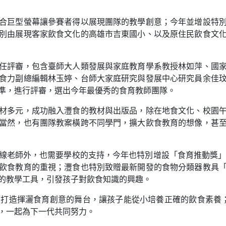
合巨型螢幕讓參賽者得以展現團隊的教學創意；今年並增設特
別由展現客家飲食文化的高雄市吉東國小、以及原住民飲食文
任評審，包含臺師大人類發展與家庭教育學系教授林如萍、國
食力副總編輯林玉婷、台師大家庭研究與發展中心研究員余佳
準，進行評審，選出今年最優秀的食育教師團隊。
材多元，成功融入灃食的教材與出版品，除在地食文化、校園
當然，也有團隊教案橫跨不同學門，擴大飲食教育的想像，甚
線老師外，也需要學校的支持，今年也特別增設「食育推動獎」
飲食教育的重視；灃食也特別致贈最新開發的食物分類器教具
的教學工具，引發孩子對飲食知識的興趣。
老師打造揮灑食育創意的舞台，讓孩子能從小培養正確的飲食素養
，一起為下一代共同努力。