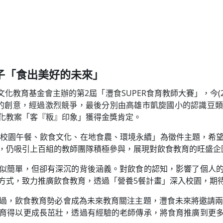
子「食出美好的未來」
飲食文化教育基金會主辦的第2屆「灃食SUPER食育教師大賽」，今(
的創意，經過激烈競爭，最後分別由高雄市凱旋國小的認識豆
化教案「客『粄』印象」獲得金獎肯定。
以「校園午餐、飲食文化、在地食農、環境永續」為徵件主題，希
，仍吸引上百組的教師團隊積極參與，展現對飲食教育的旺盛企
似簡單，但卻有深沉的背後涵義。對飲食的認知，影響了個人
方式，致力推廣飲食教育，透過「營養5餐計畫」深入校園，期
過，飲食教育勢必會成為未來教育關注主題，灃食未來將邀請兩屆
育得以更成長茁壯，透過有經驗的老師傳承，將食育推廣到更