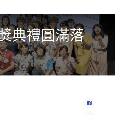
食驗事
良食教育
營養5餐​
灃食季刊​
賽頒獎典禮圓滿落