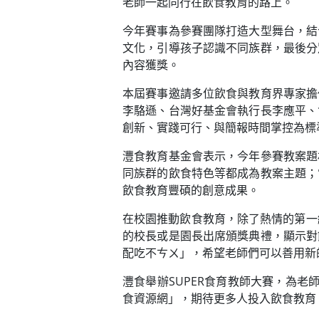
老師一起同行在飲食教育的路上。
今年賽事為參賽團隊打造大型舞台，結
文化，引導孩子認識不同族群，最後分
內容獲獎。
本屆賽事邀請多位飲食與教育界專家擔
李駱遜、台灣好基金會執行長李應平、
創新、實踐可行、與簡報時間掌控為標
灃食教育基金會表示，今年參賽教案題
同族群的飲食特色等都成為教案主題；
飲食教育豐碩的創意成果。
在校園推動飲食教育，除了熱情的第一
的校長或是園長出席頒獎典禮，顯示對
配吃不ㄘㄨ」，希望老師們可以善用新
灃食舉辦SUPER食育教師大賽，為
食資源網」，期待更多人投入飲食教育