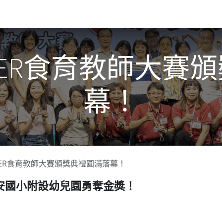
關於我們​
活動訊息
夢想
UPER食育教師大
幕！
UPER食育教師大賽頒獎典禮圓滿落幕！
安國小附設幼兒園勇奪金獎！