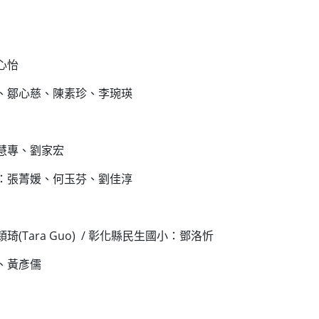
心怡
尹、鄒心慈、陳素珍、李琬瑛
慧專、劉家宏
班：張菁媛、何玉芬、劉佳淳
Tara Guo) / 彰化縣民生國小：鄧洛忻
、黃彥儒