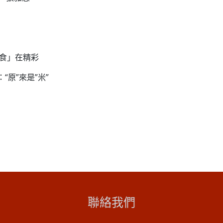
「食」在精彩
“原”來是”米”
聯絡我們