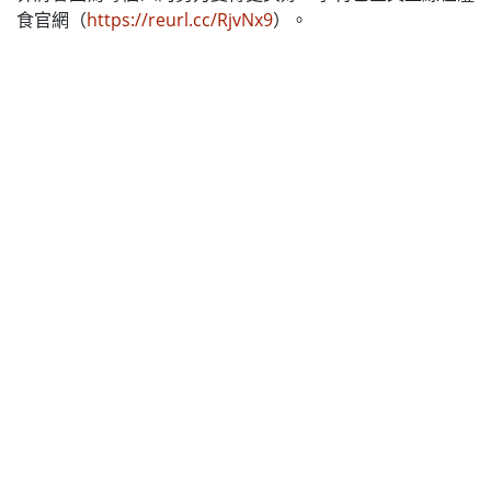
食官網（
https://reurl.cc/RjvNx9
）。