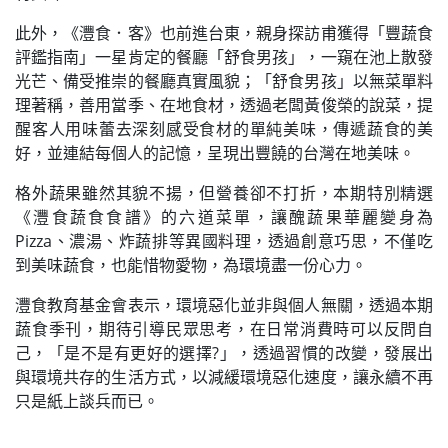
此外，《灃食．客》也前進台東，親身探訪甫獲得「豐蔬食
評鑑指南」一星肯定的餐廳「舒食男孩」，一窺在池上散發
光芒、備受推崇的餐廳真實風貌；「舒食男孩」以無菜單料
理著稱，善用當季、在地食材，透過老闆黃俊榮的說菜，提
醒客人用味蕾去深刻感受食材的單純美味，傳遞蔬食的美
好，並連結每個人的記憶，呈現出豐饒的台灣在地美味。
格外蔬果雖然其貌不揚，但營養卻不打折，本期特別精選
《灃食蔬食食譜》的六道菜單，讓醜蔬果華麗變身為
Pizza、濃湯、炸蔬排等異國料理，透過創意巧思，不僅吃
到美味蔬食，也能惜物愛物，為環境盡一份心力。
灃食教育基金會表示，環境惡化並非與個人無關，透過本期
蔬食季刊，期待引導民眾思考，在日常消費時可以反問自
己，「是不是有更好的選擇?」，透過習慣的改變，發展出
與環境共存的生活方式，以減緩環境惡化速度，讓永續不再
只是紙上談兵而已。