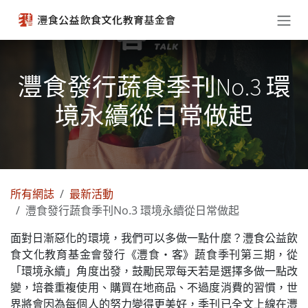
跳至內容
灃食發行蔬食季刊No.3 環
境永續從日常做起
所有網誌
最新活動
灃食發行蔬食季刊No.3 環境永續從日常做起
面對日漸惡化的環境，我們可以多做一點什麼？灃食公益飲
食文化教育基金會發行《灃食‧客》蔬食季刊第三期，從
「環境永續」角度出發，鼓勵民眾每天若是選擇多做一點改
變，培養重複使用、購買在地商品、不過度消費的習慣，世
界將會因為每個人的努力變得更美好，季刊已全文上線在灃