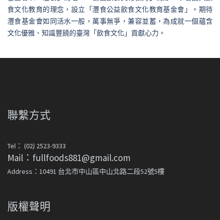
食文化教育的理念，設立「灃食公益飲食文化教育基金會」。期待
灃食基金會如同活水一般，萬事無爭，兼容並蓄，為成就一個蘊含
文化優雅、知識豐饒的臺灣「飲食文化」貢獻心力。
聯繫方式
Tel： (02) 2523-9333
Mail：fullfoods881@gmail.com
Address：10491 台北市中山區中山北路二段52號5樓
版權聲明