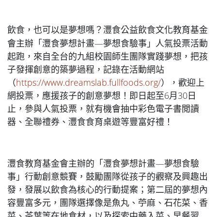
飲食，也可以是夢想嗎？灃食公益飲食文化教育基金
會主辦「灃食夢想計畫—夢想食驗事」人氣投票活動
起跑，來自全台的九組校園師生團隊實踐夢想，把孩
子發揮創意的築夢過程，記錄在活動網站
（
https://www.dreamslab.fullfoods.org/
），歡迎上
網投票，應援孩子的創意夢想！即日起至6月30日
止，參與人氣投票，就有機會抽中彩色電子書閲讀
器、全聯禮券、灃食食育桌遊等豐富好禮！
灃食教育基金會主辦的「灃食夢想計畫—夢想食驗
事」行動創意競賽，鼓勵團隊從孩子的觀察及興趣出
發，發展以飲食為核心的行動提案；第二屆的夢想內
容豐富多元，團隊選擇像是魚丸、苧麻、石花菜、香
菜、茶葉等在地食材，以及探索中藥入菜、早餐習