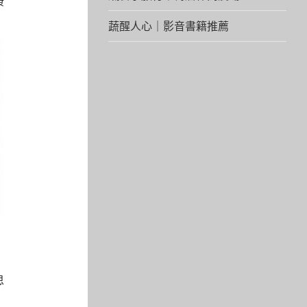
康
蔬醒人心｜影音書籍推薦
思