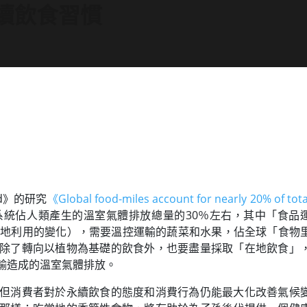
續飲食習慣
od》的研究
《Global food-miles account for nearly 20% of tota
系統佔人類產生的溫室氣體排放總量的30％左右，其中「食品
土地利用的變化），需要溫控運輸的蔬菜和水果，佔全球「食物
除了轉向以植物為基礎的飲食外，也要盡量採取「在地飲食」
輸造成的溫室氣體排放。
但消費者對於永續飲食的態度和消費行為仍能最大化改善氣候