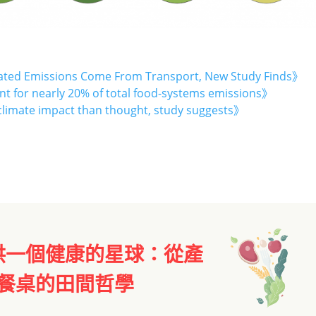
ated Emissions Come From Transport, New Study Finds》
t for nearly 20% of total food-systems emissions》
climate impact than thought, study suggests》
供一個健康的星球：從產
餐桌的田間哲學