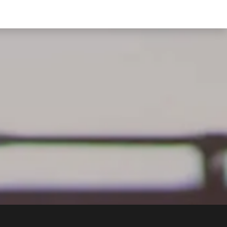
食驗事
良食教育
營養5餐​
灃食季刊​