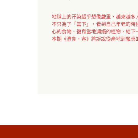
地球上的汙染超乎想像嚴重，越來越多
不只為了「當下」，看到自己年老的時
心的食物、復育當地瀕絕的植物，給下
本期《灃食・客》將訴說從產地到餐桌