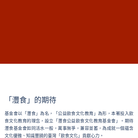
「灃食」的期待
基金會以「灃食」為名，「公益飲食文化教育」為形，本著投入飲
食文化教育的理念，設立「灃食公益飲食文化教育基金會」。期待
灃食基金會如同活水一般，萬事無爭，兼容並蓄，為成就一個蘊含
文化優雅、知識豐饒的臺灣「飲食文化」貢獻心力。