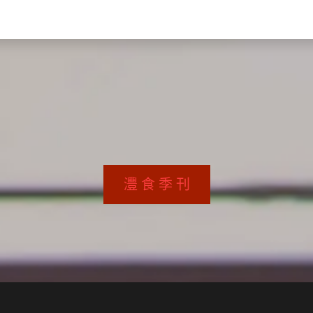
關於我們​
活動訊息
夢想
灃 食 季 刊