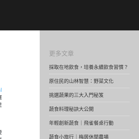
更多文章
採取在地飲食，培養永續飲食習慣？
原住民的山林智慧：野菜文化
l
挑選蔬果的三大入門秘笈
運
里
蔬食料理秘訣大公開
，
年輕創新蔬食｜飛雀餐桌行動
變
蔬食小旅行｜梅居休閒農場