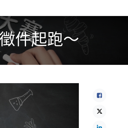
食驗事
良食教育
營養5餐​
灃食季刊​
賽 徵件起跑～