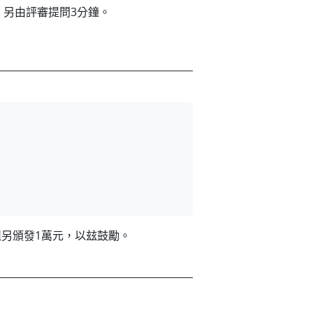
；另由評審提問3分鐘。
組另頒發1萬元，以玆鼓勵。