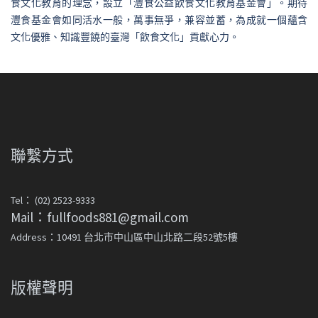
食文化教育的理念，設立「灃食公益飲食文化教育基金會」。期待
灃食基金會如同活水一般，萬事無爭，兼容並蓄，為成就一個蘊含
文化優雅、知識豐饒的臺灣「飲食文化」貢獻心力。
聯繫方式
Tel： (02) 2523-9333
Mail：fullfoods881@gmail.com
Address：10491 台北市中山區中山北路二段52號5樓
版權聲明