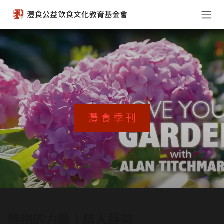
跳至內容
灃 食 季 刊
植物的力量｜植人蔬架