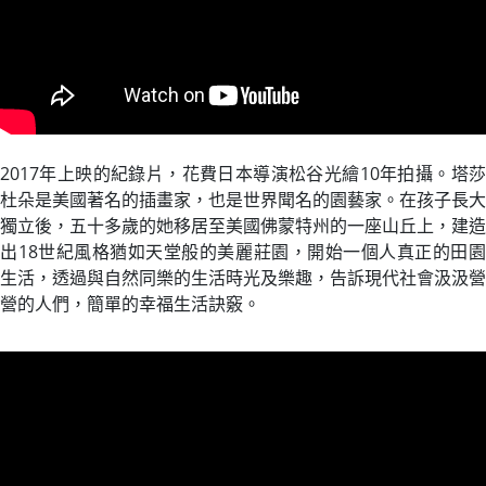
2017年上映的紀錄片，花費日本導演松谷光繪10年拍攝。塔莎
杜朵是美國著名的插畫家，也是世界聞名的園藝家。在孩子長大
獨立後，五十多歲的她移居至美國佛蒙特州的一座山丘上，建造
出18世紀風格猶如天堂般的美麗莊園，開始一個人真正的田園
生活，透過與自然同樂的生活時光及樂趣，告訴現代社會汲汲營
營的人們，簡單的幸福生活訣竅。