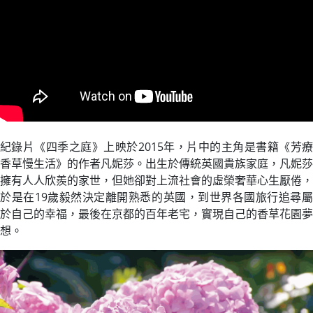
紀錄片《四季之庭》上映於2015年，片中的主角是書籍《芳療
香草慢生活》的作者凡妮莎。出生於傳統英國貴族家庭，凡妮莎
擁有人人欣羨的家世，但她卻對上流社會的虛榮奢華心生厭倦，
於是在19歲毅然決定離開熟悉的英國，到世界各國旅行追尋屬
於自己的幸福，最後在京都的百年老宅，實現自己的香草花園夢
想。