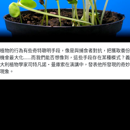
植物的行為有些奇特聰明手段，像是與捕食者對抗，把獲取養份
機會最大化……而我們能否想像到，這些手段存在某種模式？義
大利植物學家司特凡諾・曼庫索在演講中，發表他所發現的奇妙
現象。