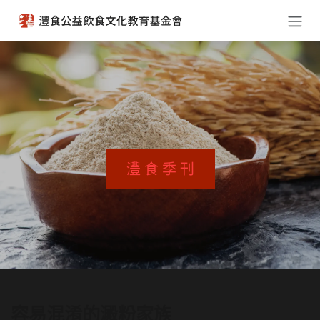
跳至內容
灃 食 季 刊
容易混淆的澱粉家族