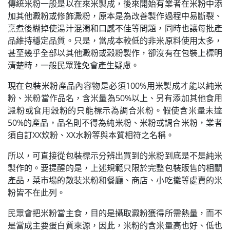
傳統米粉一般是以在來米製成，後來開始有業者在米粉中添
加其他澱粉或修飾澱粉，原本是為改善製作過程中易斷裂、
烹煮後糊掉使湯汁混濁和口感不佳等問題，同時也讓每批產
品維持穩定品質。只是，當成本較低的非米原料使用太多，
甚至幾乎全部以其他澱粉或榖粉製作，卻沒有在包裝上標明
清楚時，一般民眾難免會產生疑慮。
現在包裝米粉產品內容物是必須100%用米製成才能以純米
粉、米粉當作品名，含米量為50%以上、另有添加其他食用
澱粉或食用穀粉的只能標示為調合米粉。假使含米量未達
50%的產品，品名則不得為純米粉、米粉或調合米粉，業者
須自訂XX炊粉、XX水粉等與本質相符之名稱。
所以，可直接從包裝標示分辨出買到的米粉到底是不是純米
製作的。要提醒的是，上述規範只限於完整包裝販售的相關
產品，菜市場的散裝米粉和餐廳、商店、小吃攤等處賣的米
粉皆不在此列。
民眾會把米粉當主食，目的是攝取澱粉獲得所需熱量，而不
是當成主要蛋白質來源，因此，米粉的含米量高也好、低也