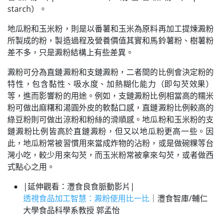
starch）。
地瓜粉和玉米粉，則是以番薯和玉米為原料再加工提煉澱粉
所製成的粉，製造過程及營養價值其實和馬鈴薯粉、樹薯粉
差不多，只是澱粉結構上有些差異。
澱粉可分為直鏈澱粉和支鏈澱粉，二者間的比例會決定粉的
特性，包含黏性、吸水度、加熱糊化能力（即勾芡效果）
等，進而影響粉的用途。例如，支鏈澱粉比例相當高的糯米
粉可做出麻糬和湯圓外皮的軟黏口感，直鏈澱粉比例較高的
綠豆粉則可做出涼粉和粉絲的滑順感。地瓜粉和玉米粉的支
鏈澱粉比例皆高於直鏈澱粉，但又以地瓜粉更高一些。因
此，地瓜粉常被習慣用來當成炸物的沾粉，或是做碗粿等台
灣小吃，較少用來勾芡，而玉米粉常被拿來勾芡，或者做西
式點心之用。
|延伸觀看：灃食良食脈動影片|
透視食品加工智慧：澱粉使用比一比
｜灃食智庫/輔仁
大學食品科學系教授 郭孟怡