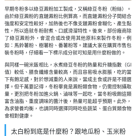
早期冬粉多以綠豆澱粉加工製成，又稱綠豆冬粉（粉絲）。
由於綠豆澱粉的直鏈澱粉比例算高，而直鏈澱粉分子間結合
強度和安定性較好，加熱後也不像支鏈澱粉會糊化、產生黏
性，所以造就冬粉耐煮、口感滑溜特性。後來，部份廠商除
了綠豆澱粉外，會混合或改使用其他原料來製作冬粉，例
如：馬鈴薯粉、樹薯粉、番薯粉等。建議大家在購買市售包
裝冬粉時，仔細看一下標示成分就可知是用什麼粉做的。
與同樣一碗米飯相比，水煮綠豆冬粉的熱量和升糖指數（GI
值）較低、膳食纖維含量較高，而且容易吸水膨脹，吃的當
下有飽足感，對於想減重的人來說，當成主食或許是不錯選
擇。但千萬要記得，冬粉畢竟是澱粉類食物，仍需控制攝取
量，更別把冬粉加進火鍋、滷味等一起吃，當冬粉吸飽這類
富含油脂、重度調味的醬汁後，熱量可能超乎預期。此外，
為求營養均衡，也請同時選擇同時吃些蔬菜、蛋白質類食物
會相對健康。
太白粉到底是什麼粉？跟地瓜粉、玉米粉