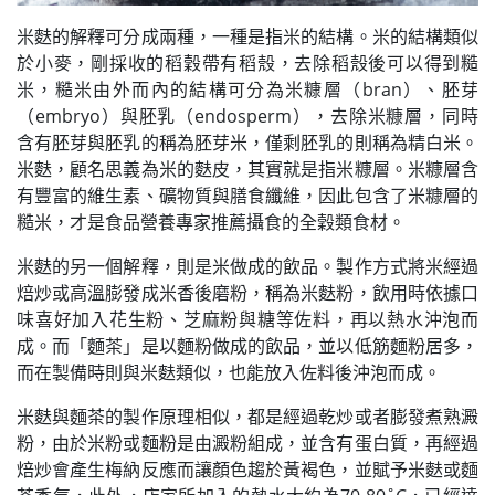
米麩的解釋可分成兩種，一種是指米的結構。米的結構類似
於小麥，剛採收的稻穀帶有稻殼，去除稻殼後可以得到糙
米，糙米由外而內的結構可分為米糠層（bran）、胚芽
（embryo）與胚乳（endosperm），去除米糠層，同時
含有胚芽與胚乳的稱為胚芽米，僅剩胚乳的則稱為精白米。
米麩，顧名思義為米的麩皮，其實就是指米糠層。米糠層含
有豐富的維生素、礦物質與膳食纖維，因此包含了米糠層的
糙米，才是食品營養專家推薦攝食的全穀類食材。
米麩的另一個解釋，則是米做成的飲品。製作方式將米經過
焙炒或高溫膨發成米香後磨粉，稱為米麩粉，飲用時依據口
味喜好加入花生粉、芝麻粉與糖等佐料，再以熱水沖泡而
成。而「麵茶」是以麵粉做成的飲品，並以低筋麵粉居多，
而在製備時則與米麩類似，也能放入佐料後沖泡而成。
米麩與麵茶的製作原理相似，都是經過乾炒或者膨發煮熟澱
粉，由於米粉或麵粉是由澱粉組成，並含有蛋白質，再經過
焙炒會產生梅納反應而讓顏色趨於黃褐色，並賦予米麩或麵