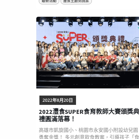
最新活動
灃食主廚到我家
透過午餐菜色學習飲食知識，即日起報名到11
月11日止，活動詳情請見灃食營養5餐飲食資
網（ https://reurl.cc/qZzqVR） 。 ▲「灃食
廚到我家活動」全新企畫起跑，邀請全有校園
廚房的團隊一起在飲食教育路上同行！ 灃食
育...
2022年8月20日
2022灃食SUPER食育教師大賽頒獎
禮圓滿落幕！
高雄市凱旋國小、桃園市永安國小附設幼兒園
勇奪金獎！ 多元創意飲食教案，引導孩子「