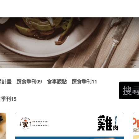
關於我們​
活動訊息
夢想
想計畫
蔬食季刊09
食事觀點
蔬食季刊11
季刊15