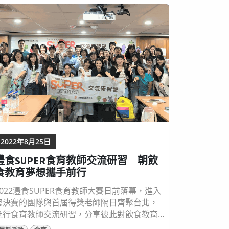
良食脈動講座，用生活味道找尋飲食樂趣。 灃
食教育基金會表示，「良食脈動講座」舉辦多
年，希望將飲食用淺顯易懂的方式傳遞給大
，去...
2022年8月25日
灃食SUPER食育教師交流研習 朝飲
食教育夢想攜手前行
2022灃食SUPER食育教師大賽日前落幕，進入
總決賽的團隊與首屆得獎老師隔日齊聚台北，
進行食育教師交流研習，分享彼此對飲食教育
的想像，也透過討論，一起朝食育的夢想路上