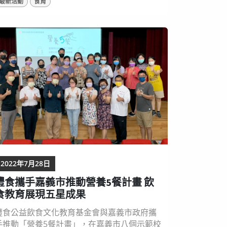
最新活動
食育
前進！ ▲ 灃食SUPER食育教師交流研習，分享
彼此對飲食教育的夢想。 參賽作品多元豐富 回
歸學生從實作中培養飲食能力 賽事評審長、臺
師大人類發展與家庭教育學系教授林如萍分
享，今年參賽作品融入在地食農與飲食文化為
主軸，讓「吃在地、食...
2022年7月28日
灃食攜手嘉義市推動營養5餐計畫 飲
食教育展現五星成果
灃食公益飲食文化教育基金會與嘉義市政府攜
手推動「營養5餐計畫」，在嘉義市八個示範校