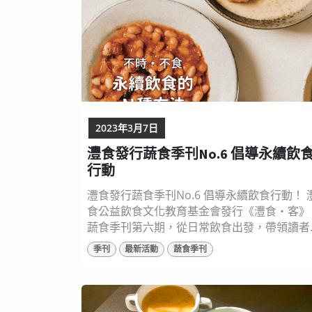
2023年3月7日
灃食發行蔬食季刊No.6 倡導永續飲
行動
灃食發行蔬食季刊No.6 倡導永續飲食行動！ 
食公益飲食文化教育基金會發行《灃食‧客》
蔬食季刊第六期，從日常飲食出發，帶領讀者
經歷如何實踐永續飲食的行動，透過不同做法
季刊
最新活動
蔬食季刊
打造美好的未來，同時前進連續兩年蟬聯米其
林綠星肯定的「陽明春天」蔬食餐廳，一探創
辦人陳健宏的飲食夢想。季刊已全文上線在灃
食官網（ https://reurl.cc/XLWDz0 ）。 ▲ 灃