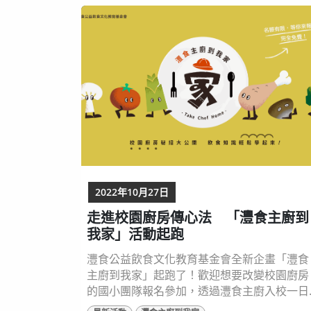
念。 灃食主廚傳心法 午餐美味無法擋 灃食教
基金會長期推動「營養5餐計畫」，深入校園
房蹲點，透過導入餐食、知識、空間等模組執
行，透過創意與積極方式扎根飲食...
2022年10月27日
走進校園廚房傳心法 「灃食主廚到
我家」活動起跑
灃食公益飲食文化教育基金會全新企畫「灃食
主廚到我家」起跑了！歡迎想要改變校園廚房
的國小團隊報名參加，透過灃食主廚入校一日
的機會，不但提升午餐美味程度，同時讓孩子