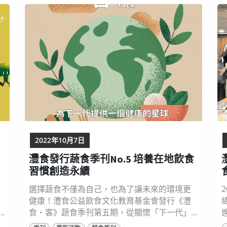
育
STEAM概念 打造全新教學遊具 灃食教育基金會
廚
自2016年成立以來，共推出29款「良食圖譜」
飲食知識海報，以精美的圖像形式呈現各類飲
食知識，深獲學校、圖書館...
眾
2022年10月7日
灃食發行蔬食季刊No.5 培養在地飲食
習慣創造永續
選擇蔬食不僅為自己，也為了讓未來的環境更
健康！灃食公益飲食文化教育基金會發行《灃
食‧客》蔬食季刊第五期，從關懷「下一代」
角度出發，引領讀者選擇在地飲食，培養永續