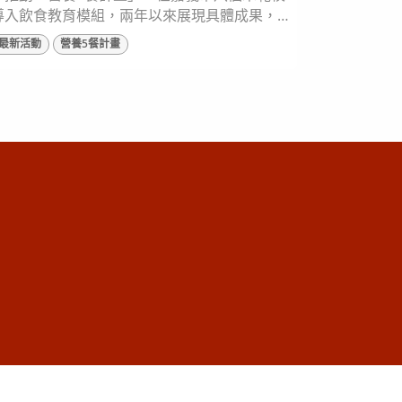
導入飲食教育模組，兩年以來展現具體成果，
讓嘉義市連續兩年獲得食育力五星城市肯定，
最新活動
營養5餐計畫
27日舉辦「美味革新主廚入校成果分享會」，
四所示範校校廚團隊齊聚一堂，回顧在疫情下
仍堅守崗位，一年以來所留下的美好成果。 ▲
灃食辦理「美味革新主廚入校分享會」，與示
範校分享一年來的成果。 灃食感謝示範校協助
努力嘗試才有進步可能 灃食教...