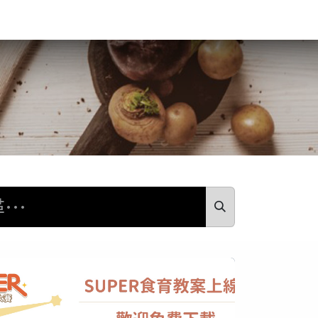
食驗事
良食教育
營養5餐​
灃食季刊​