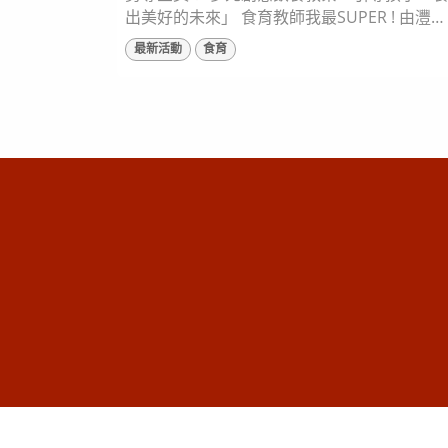
出美好的未來」 食育教師我最SUPER ! 由灃食
公益飲食文化教育基金會主辦的第2屆「灃食
最新活動
食育
SUPER食育教師大賽」，今(20)日在台北進行
決賽，來自全台16組教師團隊用5分鐘簡報呈
對飲食教育的創意，經過激烈競爭，最後分別
由高雄市凱旋國小的認識豆類食材主題教案
「無所不在的豆寶」、桃園市永安國小附設幼
兒園的客家米食文...