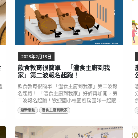
2023年2月13日
食
飲食教育很簡單 「灃食主廚到我
家」第二波報名起跑！
灃
飲食教育很簡單 「灃食主廚到我家」第二波報
名起跑！ 「灃食主廚到我家」好評再加開，第
二波報名起跑！歡迎國小校園廚房團隊一起跟
著灃食，讓營養午餐變得好吃又有趣！即日起
（
最新活動
灃食主廚到我家
開始報名至3月3日止，報名相關資訊請見灃食
營養5餐飲食資源網（
https://reurl.cc/NG5xap ）。 ▲ 「灃食主廚
到我家」活動從食材出發，編寫飲食教育教