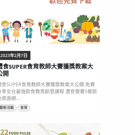
2023年2月7日
灃食SUPER食育教師大賽獲獎教案大
公開
灃食SUPER食育教師大賽獲獎教案大公開 免費
分享全台最強飲食教育創意課程 灃食營養5餐飲
食資源網
https://www.dietpedia.fullfoods.org/）全
最新活動
食育
新食育教案上線！網羅灃食公益飲食文化教育
基金會主辦「2022 SUPER食育教師大賽」的獲
獎教案，集結來自全台16所幼兒園及國小的創
意課程，涵蓋校園午餐、飲食文化、在地食