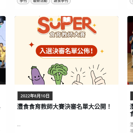
季刊
最新活動
蔬食季刊
飲食習慣，為後代子孫打造更健康的生存環
源
境。季刊已全文上線在灃食官網（
主
https://reurl.cc/NReqnk ）。 ▲灃食最新《灃
食‧客》季刊，以下一代為主題，引領讀者選
教
擇在地飲食，培養永續飲食習慣。 灃食教育基
金會致力推廣飲食文化...
2022年8月10日
典
灃食食育教師大賽決審名單大公開！
...
食