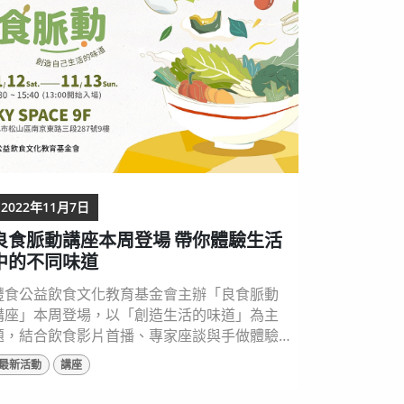
農、環境永續等多元主題，期待食農教育法通
過後，成為最豐...
2022年11月7日
良食脈動講座本周登場 帶你體驗生活
中的不同味道
灃食公益飲食文化教育基金會主辦「良食脈動
講座」本周登場，以「創造生活的味道」為主
題，結合飲食影片首播、專家座談與手做體驗
課程，帶領民眾從生活中，挖掘屬於自己專屬
最新活動
講座
的味道，名額有限，歡迎有興趣的民眾上網報
參加( https://pse.is/4k243p )。 ▲2022灃食