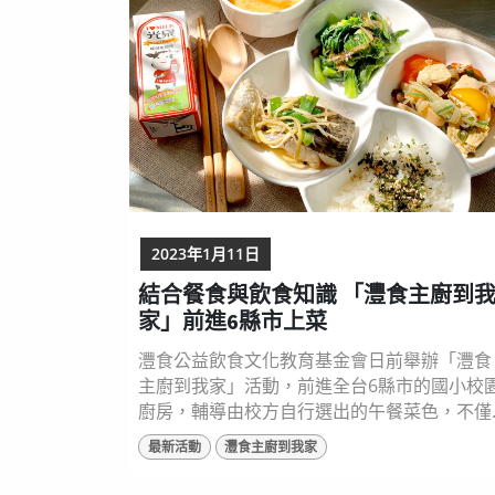
食最新《灃食‧客》蔬食季刊，倡導永續飲食
行...
2023年1月11日
結合餐食與飲食知識 「灃食主廚到
家」前進6縣市上菜
灃食公益飲食文化教育基金會日前舉辦「灃食
主廚到我家」活動，前進全台6縣市的國小校
廚房，輔導由校方自行選出的午餐菜色，不僅
提升營養午餐美味程度，讓孩子大呼「原來可
最新活動
灃食主廚到我家
以這麼好吃!」，也透過導入製作精美的飲食
識教材，讓孩子從午餐中學習到新的飲食觀