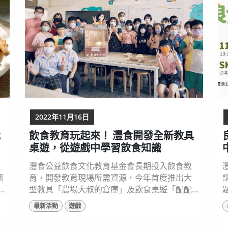
材。 灃食公益飲食文化教育基金會去年底推出
「灃食主廚到我家」活動，...
2022年11月16日
我
飲食教育玩起來！ 灃食開發全新教具
桌遊，從遊戲中學習飲食知識
灃食公益飲食文化教育基金會長期投入飲食教
園
育，開發教育現場所需資源，今年首度推出大
型教具「農場大叔的倉庫」及飲食桌遊「配配
吃不ㄘㄨ」，引導孩子透過體驗，學習分辨六
最新活動
遊戲
知
大類食物及對身體有益的飲食選擇，從遊戲過
程中，更輕鬆的學習飲食知識！ 飲食知識融合
名