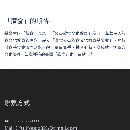
「灃食」的期待
基金會以「灃食」為名，「公益飲食文化教育」為形，本著投入飲
食文化教育的理念，設立「灃食公益飲食文化教育基金會」。期待
灃食基金會如同活水一般，萬事無爭，兼容並蓄，為成就一個蘊含
文化優雅、知識豐饒的臺灣「飲食文化」貢獻心力。
聯繫方式
Tel： (02) 2523-9333
Mail：fullfoods881@gmail.com