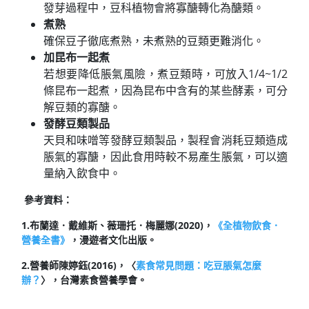
發芽過程中，豆科植物會將寡醣轉化為醣類。
煮熟
確保豆子徹底煮熟，未煮熟的豆類更難消化。
加昆布一起煮
若想要降低脹氣風險，煮豆類時，可放入1/4~1/2
條昆布一起煮，因為昆布中含有的某些酵素，可分
解豆類的寡醣。
發酵豆類製品
天貝和味噌等發酵豆類製品，製程會消耗豆類造成
脹氣的寡醣，因此食用時較不易產生脹氣，可以適
量納入飲食中。
參考資料：
1.布蘭達．戴維斯、薇珊托．梅麗娜(2020)，
《全植物飲食．
營養全書》
，漫遊者文化出版。
2.營養師陳婷鈺(2016)，〈
素食常見問題：吃豆脹氣怎麼
辦？
〉，台灣素食營養學會。