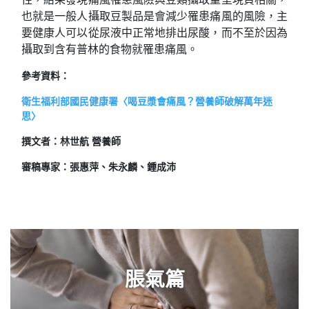
也就是一般人攝取豆製品是會減少罹患痛風的風險，主
要健康人可以從尿液中正常地排出尿酸，而不至於因為
攝取到含有普林的食物就罹患痛風。
參考資料：
衛生福利部國民健康署〈喝豆漿會痛風？營養師破解萬年迷
思〉
撰文者：林世航 營養師
審稿專家：張惠萍、朱永麟、鍾成沛
脹氣篇