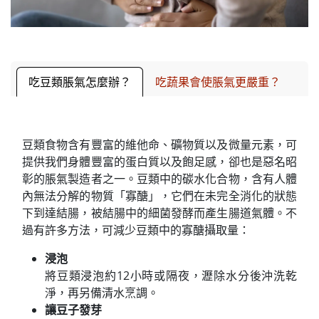
吃豆類脹氣怎麼辦？
吃蔬果會使脹氣更嚴重？
豆類食物含有豐富的維他命、礦物質以及微量元素，可
提供我們身體豐富的蛋白質以及飽足感，卻也是惡名昭
彰的脹氣製造者之一。豆類中的碳水化合物，含有人體
內無法分解的物質「寡醣」，它們在未完全消化的狀態
下到達結腸，被結腸中的細菌發酵而產生腸道氣體。不
過有許多方法，可減少豆類中的寡醣攝取量：
浸泡
將豆類浸泡約12小時或隔夜，瀝除水分後沖洗乾
淨，再另備清水烹調。
讓豆子發芽