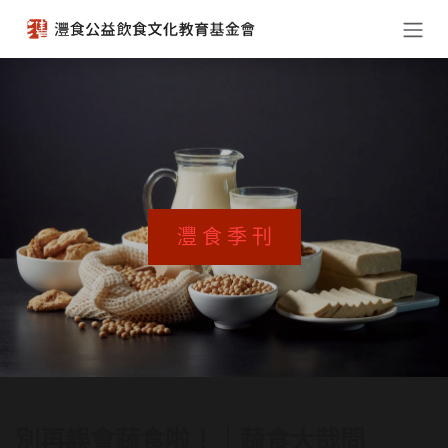
跳至內容
灃 食 季 刊
別再誤會蔬食啦！｜蔬食大哉問