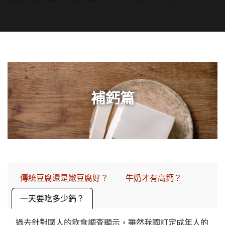
補鈣篇
傳統豆腐還是嫩豆腐好？
牛奶才有高鈣？
一天要吃多少鈣？
過去針對國人的飲食調查顯示，雖然我國訂定成年人的