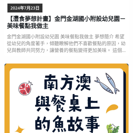
2024年7月23日
【灃食夢想計畫】金門金湖國小附設幼兒園－
美味餐點我做主
金門金湖國小附設幼兒園 美味餐點我做主 夢想簡介 希望
從幼兒的角度著手，傾聽瞭解他們不喜歡餐點的原因，幼
兒與教師共同努力，讓營養的餐點變得更加美味。 這個
企劃方案的行動，提升我們的「FOODS五力」，即
「Food, Originality, Overcome, Develop, and Share」
（飲食力、獨創力、克服力、成長力和分享力），目標改
變用餐的氛圍並結合在地文化與節氣，讓幼兒學會多元
攝...