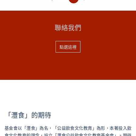
食農活動，師生透過小農夫課程們經歷了從菜園到餐桌的
學習歷程。然而，就在2023年10月參加完烏溪糧倉米食
節過後，彩虹班的寶貝們拋出了一個新議...
聯絡我們
點選這裡
「灃食」的期待
基金會以「灃食」為名，「公益飲食文化教育」為形，本著投入飲
食文化教育的理念，設立「灃食公益飲食文化教育基金會」。期待