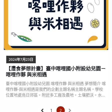
2024年7月23日
【灃食夢想計畫】臺中喀哩國小附設幼兒園－
喀哩作夥 與米相遇
臺中喀哩國小附設幼兒園 喀哩作夥 與米相遇 夢想簡介 喀
哩作夥-與米相遇是我們的企劃主題名稱主題名稱，學校
位置地處烏日郊區，附近多工廠及農地，土壤肥沃，水源
充沛，灌溉及排水設施良好，種植水稻、番茄、辣椒……
等農作物。 喀哩附幼於109學年度起展開了陽光菜園在地
1
2