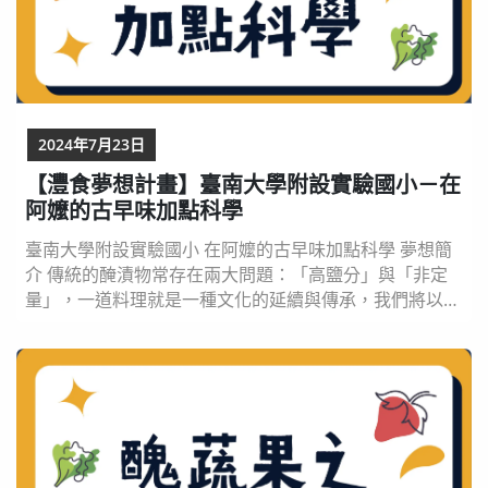
2024年7月23日
【灃食夢想計畫】臺南大學附設實驗國小－在
阿嬤的古早味加點科學
臺南大學附設實驗國小 在阿嬤的古早味加點科學 夢想簡
介 傳統的醃漬物常存在兩大問題：「高鹽分」與「非定
量」，一道料理就是一種文化的延續與傳承，我們將以
「科學」的角度解決西瓜綿高鈉的問題。首先安排戶外教
學至八掌溪畔取得西瓜綿仔，自製薄鹽版西瓜綿，並帶領
學童至學甲西瓜節設攤宣傳西瓜綿創意料理；再與澎湖學
童共學，探究澎湖酸瓜與臺南西瓜綿的異同。課程旨在提
升學生問題解決、自主規劃活動、同儕合作等三大能
力，...