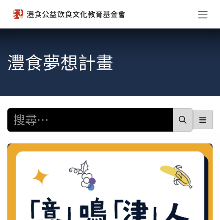
跳至內容
灃食夢想計畫