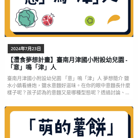
2024年7月23日
【灃食夢想計畫】臺南月津國小附設幼兒園 -
「意」鳴「津」人
臺南月津國小附設幼兒園 「意」鳴「津」人 夢想簡介 鹽
水小鎮看蜂炮，鹽水意麵好滋味。在你的眼中意麵長什麼
樣子呢？孩子認為的意麵又是哪種型態呢？透過討論、遊
戲、實驗、踏查的方式探究意麵各種問題，以玩麵糰、做
麵條、曬意麵的實驗歷程，學習體驗做麵的樂趣與辛勞，
覺察在地意麵與文化連結，以行動感謝為在地意麵付出的
人，跟我們來場意麵實驗之旅，探索意麵的面面觀，玩出
新花樣！ 飲食夢想實踐紀錄影片 2月實踐紀錄 ...