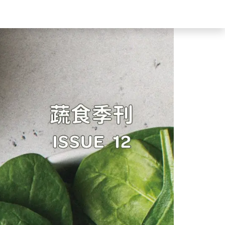
食驗事
良食教育
營養5餐​
灃食季刊​