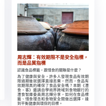
周志輝：有效期限不是安全指標，
而是品質指標
認識食品標籤，跟惜食的關聯是什麼？
為了健康與安全，許多人發現食品有效期
限過期後就選擇直接丟棄，然而，食品有
效期限真的確保了食品安全嗎？本期《灃
食・客》邀請自學術界跨域到食物銀行的
灃食智庫委員周志輝分享，如何在食品標
籤、惜食理念和食物安全間做出選擇，達
到平衡健康與環保的目標。