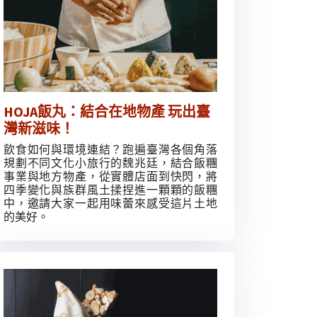
HOJA飯丸：結合在地物產 玩出臺
灣新滋味！
飲食如何與環境連結？跑遍臺灣各個角落
規劃不同文化小旅行的魏兆廷，結合飯糰
事業與地方物產，從實體店面到快閃，將
四季變化與族群風土揉捏進一顆顆的飯糰
中，邀請大家一起用味蕾來感受這片土地
的美好。